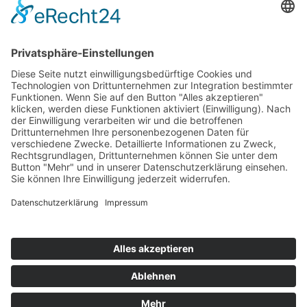
Top 100
Hot 50
Top Neueinsteiger
Highscores
Jahrescharts
Top 100
Hot 50
Top Neueinsteiger
Highscores
Jahrescharts
DJ-Promo buchen