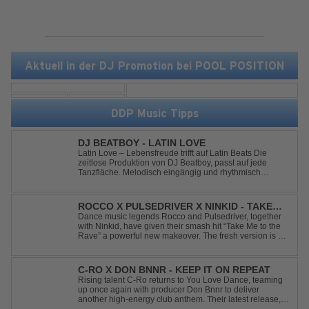
Aktuell in der DJ Promotion bei POOL POSITION
DDP Music Tipps
DJ BEATBOY - LATIN LOVE
Latin Love – Lebensfreude trifft auf Latin Beats Die
zeitlose Produktion von DJ Beatboy, passt auf jede
Tanzfläche. Melodisch eingängig und rhythmisch
treibend, bringt der Song das Publikum ins Feel Good
Party Feeling. DJ Beatboy alias Benjamin Huk aus
Hannover, freut sich über Feedback....
ROCCO X PULSEDRIVER X NINKID - TAKE
ME TO THE RAVE (FESTIVAL MIX)
Dance music legends Rocco and Pulsedriver, together
with Ninkid, have given their smash hit “Take Me to the
Rave” a powerful new makeover. The fresh version is set
to ignite dance floors and bring every festival to a boiling
point. Featuring massive kicks and the beloved melody
that made the or...
C-RO X DON BNNR - KEEP IT ON REPEAT
Rising talent C-Ro returns to You Love Dance, teaming
up once again with producer Don Bnnr to deliver
another high-energy club anthem. Their latest release,