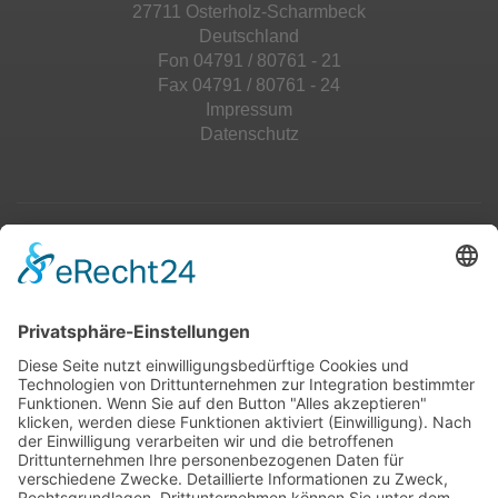
27711 Osterholz-Scharmbeck
Deutschland
Fon 04791 / 80761 - 21
Fax 04791 / 80761 - 24
Impressum
Datenschutz
Top 100
Hot 50
Top Neueinsteiger
Highscores
Jahrescharts
Top 100
Hot 50