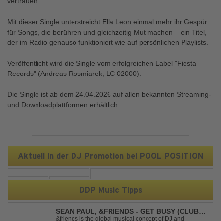
vertrauen.
Mit dieser Single unterstreicht Ella Leon einmal mehr ihr Gespür
für Songs, die berühren und gleichzeitig Mut machen – ein Titel,
der im Radio genauso funktioniert wie auf persönlichen Playlists.
Veröffentlicht wird die Single vom erfolgreichen Label "Fiesta
Records" (Andreas Rosmiarek, LC 02000).
Die Single ist ab dem 24.04.2026 auf allen bekannten Streaming-
und Downloadplattformen erhältlich.
Aktuell in der DJ Promotion bei POOL POSITION
DDP Music Tipps
SEAN PAUL, &FRIENDS - GET BUSY (CLUB
MIX)
&friends is the global musical concept of DJ and