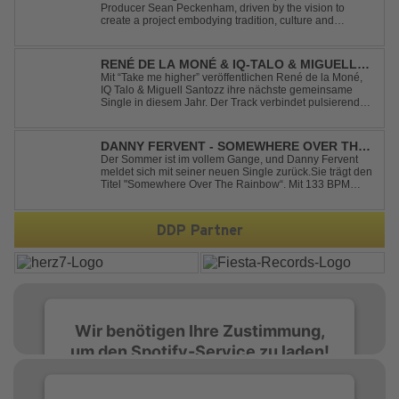
Producer Sean Peckenham, driven by the vision to
create a project embodying tradition, culture and
community. His new track “Get Busy (Club Mix)
alongside the Jamaican dancehall singer and rapper
Sean Paul, has taken this early 2000s hit to a who...
RENÉ DE LA MONÉ & IQ-TALO & MIGUELL
SANTOZZ - TAKE ME HIGHER
Mit “Take me higher” veröffentlichen René de la Moné,
IQ Talo & Miguell Santozz ihre nächste gemeinsame
Single in diesem Jahr. Der Track verbindet pulsierenden
Afro-House-Elemente mit treibenden Deep-House-
Grooves zu einem sinnlich atmosphärischen
Musikerlebnis. Hypnotische Percussions verschm...
DANNY FERVENT - SOMEWHERE OVER THE
RAINBOW
Der Sommer ist im vollem Gange, und Danny Fervent
meldet sich mit seiner neuen Single zurück.Sie trägt den
Titel "Somewhere Over The Rainbow“. Mit 133 BPM
entfaltet sich ein melodischer Trance Sound, der durch
seine atmosphärische Dichte und mitreißende Dynamik
überzeugt. Kraftvolle, zugleich g...
DDP Partner
Wir benötigen Ihre Zustimmung,
um den Spotify-Service zu laden!
Wir verwenden Spotify, um Inhalte