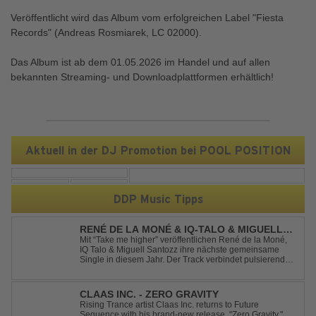
Veröffentlicht wird das Album vom erfolgreichen Label "Fiesta
Records" (Andreas Rosmiarek, LC 02000).
Das Album ist ab dem 01.05.2026 im Handel und auf allen
bekannten Streaming- und Downloadplattformen erhältlich!
Aktuell in der DJ Promotion bei POOL POSITION
DDP Music Tipps
RENÉ DE LA MONÉ & IQ-TALO & MIGUELL
SANTOZZ - TAKE ME HIGHER
Mit “Take me higher” veröffentlichen René de la Moné,
IQ Talo & Miguell Santozz ihre nächste gemeinsame
Single in diesem Jahr. Der Track verbindet pulsierenden
Afro-House-Elemente mit treibenden Deep-House-
Grooves zu einem sinnlich atmosphärischen
Musikerlebnis. Hypnotische Percussions verschm...
CLAAS INC. - ZERO GRAVITY
Rising Trance artist Claas Inc. returns to Future
Sequence with his brand-new release, "Zero Gravity."