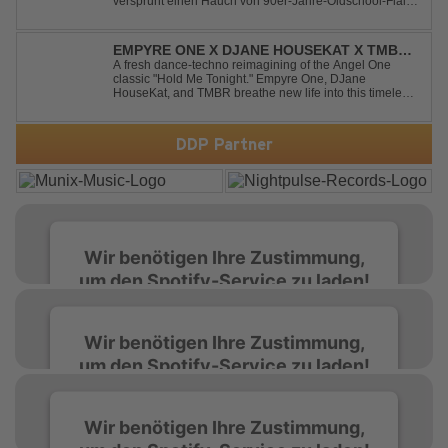
versprüht einen Hauch von 90er-Jahre-Oldschool-Flair,
kombiniert mit frischen, neuen Elementen – perfekt für
Dance- oder Workout-Playlists und natürlich ideal für
Club- und Festival-Sets.
EMPYRE ONE X DJANE HOUSEKAT X TMBR -
HOLD ME TONIGHT
A fresh dance-techno reimagining of the Angel One
classic "Hold Me Tonight." Empyre One, DJane
HouseKat, and TMBR breathe new life into this timeless
anthem with driving beats, powerful drops, and an
energetic modern production. Blending nostalgia with
contemporary dancefloor energy, this cover...
DDP Partner
Wir benötigen Ihre Zustimmung,
um den Spotify-Service zu laden!
Wir verwenden Spotify, um Inhalte
Wir benötigen Ihre Zustimmung,
einzubetten. Dieser Service kann Daten zu
um den Spotify-Service zu laden!
Ihren Aktivitäten sammeln. Bitte lesen Sie die
Details durch und stimmen Sie der Nutzung
des Service zu, um diese Inhalte anzuzeigen.
Wir verwenden Spotify, um Inhalte
Wir benötigen Ihre Zustimmung,
einzubetten. Dieser Service kann Daten zu