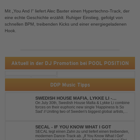
Mit „You And I“ liefert Alec Baxter einen Hypertechno-Track, der
eine echte Geschichte erzählt. Ruhiger Einstieg, gefolgt von
schnellen BPM, treibenden Kicks und einer energiegeladenen
Hook.
Aktuell in der DJ Promotion bei POOL POSITION
DDP Music Tipps
SWEDISH HOUSE MAFIA, LYKKE LI -
HAPPINESS IS SO SAD
On July 30th, Swedish House Mafia & Lykke Li combine
forces on their euphoric new single 'Happiness Is So
Sad' // Uniting two of Sweden's biggest global artists,
'Happiness Is So Sad' is a record that reflects on how the
happiest moments are often the hardest to say goodbye
to // The track was ...
SECAL - IF YOU KNOW WHAT I GOT
SECAL legt einen Zahn zu und liefert einen treibenden,
modernen Dance-Track ab. „If You Know What I Got“