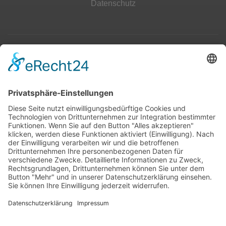
Datenschutz
Top 100
Hot 50
Top Neueinsteiger
Highscores
Jahrescharts
Top 100
Hot 50
Top Neueinsteiger
Highscores
Jahrescharts