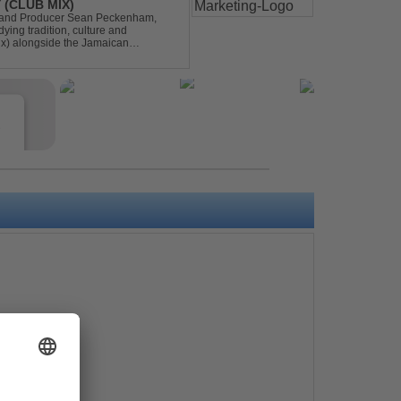
 (CLUB MIX)
DJ and Producer Sean Peckenham,
dying tradition, culture and
ix) alongside the Jamaican
aken this early 2000s hit to a who...
e
s
e