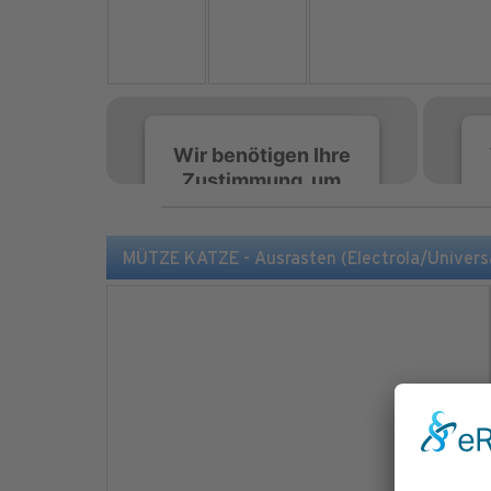
Wir benötigen Ihre
Zustimmung, um
den Spotify-
Service zu laden!
MÜTZE KATZE - Ausrasten (Electrola/Univers
Wir verwenden Spotify,
um Inhalte einzubetten.
Dieser Service kann
Daten zu Ihren
Aktivitäten sammeln.
Bitte lesen Sie die Details
durch und stimmen Sie
der Nutzung des Service
zu, um diese Inhalte
anzuzeigen.