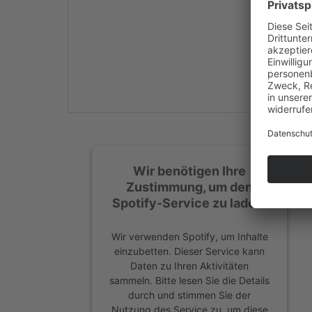
Mehr Informationen
Akzeptieren
powered by
Usercentrics
Consent Management
Platform
&
eRecht24
Wir benötigen Ihre
Zustimmung, um den
Spotify-Service zu laden!
Wir verwenden Spotify, um Inhalte
einzubetten. Dieser Service kann
Daten zu Ihren Aktivitäten
sammeln. Bitte lesen Sie die Details
durch und stimmen Sie der
Nutzung des Service zu, um diese