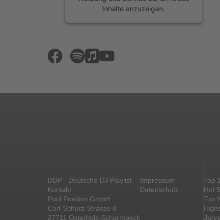
Inhalte anzuzeigen.
Mehr Informationen
Akzeptieren
powered by
Usercentrics Consent
Management Platform
&
eRecht24
DDP - Deutsche DJ Playlist
Impressum
Top 
Kontakt:
Datenschutz
Hot 
Pool Position GmbH
Top 
Carl-Schurz-Strasse 8
High
27711 Osterholz-Scharmbeck
Jahr