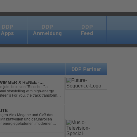
DDP
DDP
DDP
Apps
Anmeldung
Feed
s
DDP Partner
IMMER X RENEE -
join forces on "Ricochet," a
al storytelling with high-energy
steen's For You, the track transforms
experience. Crafted by...
LITE
hlagen Alex Megane und CvB das
Mit kraftvollen und gefühlvollen
ner energiegeladenen, modernen
 eine emotionale Reise durc...