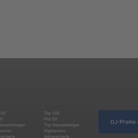
100
Top 100
50
Hot 50
DJ-Promo 
Neueinsteiger
Top Neueinsteiger
scores
Highscores
escharts
Jahrescharts