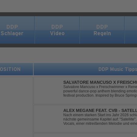
DDP
DDP
DDP
Schlager
Video
Regeln
 POSITION
DDP Music Tipp
SALVATORE MANCUSO X FREISCHW
RICOCHET
Salvatore Mancuso x Freischwimmer x Renee 
powerful dance-pop anthem blending emotion
festival production. Inspired by Bruce Spring
a timeless theme into a fresh, modern dance 
ALEX MEGANE FEAT. CVB - SATEL
Nach einem starken Start ins Jahr 2026 sc
nächste gemeinsame Kapitel auf: "Satellite". 
Vocals, einer mitreißenden Melodie und ei
Produktion entführt "Satellite" die Hörer auf