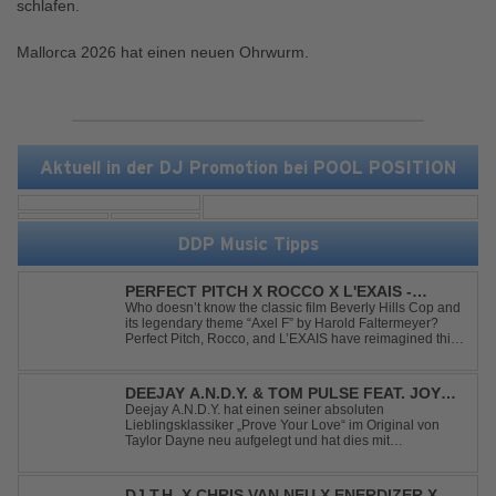
schlafen.
Mallorca 2026 hat einen neuen Ohrwurm.
Aktuell in der DJ Promotion bei POOL POSITION
DDP Music Tipps
PERFECT PITCH X ROCCO X L'EXAIS -
DANCING ON FIRE
Who doesn’t know the classic film Beverly Hills Cop and
its legendary theme “Axel F” by Harold Faltermeyer?
Perfect Pitch, Rocco, and L’EXAIS have reimagined this
timeless classic with a fresh, modern approach.
Featuring an original vocal hook and a contemporary
production style, they respectf...
DEEJAY A.N.D.Y. & TOM PULSE FEAT. JOY
ANDERSEN - PROVE YOUR LOVE
Deejay A.N.D.Y. hat einen seiner absoluten
Lieblingsklassiker „Prove Your Love“ im Original von
Taylor Dayne neu aufgelegt und hat dies mit
namenhafter Unterstützung von Tom Pulse und
Sängerin Joy Andersen getan. Der frische Sound für
einen weltweit bekannten Hit animiert direkt wieder zum
DJ T.H. X CHRIS VAN NEU X ENERDIZER X