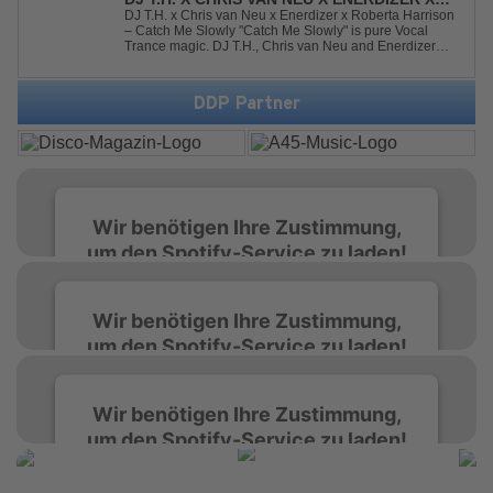
tanz...
ROBERTA HARRISON - CATCH ME SLOWLY
DJ T.H. x Chris van Neu x Enerdizer x Roberta Harrison
– Catch Me Slowly "Catch Me Slowly" is pure Vocal
Trance magic. DJ T.H., Chris van Neu and Enerdizer
create an uplifting journey filled with emotional
melodies, euphoric energy and that unmistakable
Balearic Ibiza trance vibe. At the hear...
DDP Partner
Wir benötigen Ihre Zustimmung,
um den Spotify-Service zu laden!
Wir verwenden Spotify, um Inhalte
Wir benötigen Ihre Zustimmung,
einzubetten. Dieser Service kann Daten zu
um den Spotify-Service zu laden!
Ihren Aktivitäten sammeln. Bitte lesen Sie die
Details durch und stimmen Sie der Nutzung
des Service zu, um diese Inhalte anzuzeigen.
Wir verwenden Spotify, um Inhalte
Wir benötigen Ihre Zustimmung,
einzubetten. Dieser Service kann Daten zu
um den Spotify-Service zu laden!
Ihren Aktivitäten sammeln. Bitte lesen Sie die
Mehr Informationen
Details durch und stimmen Sie der Nutzung
des Service zu, um diese Inhalte anzuzeigen.
Wir verwenden Spotify, um Inhalte