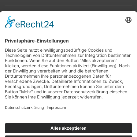
Top 100
Hot 50
Top Neueinsteiger
Highscores
Jahrescharts
Top 100
Hot 50
Top Neueinsteiger
Highscores
Jahrescharts