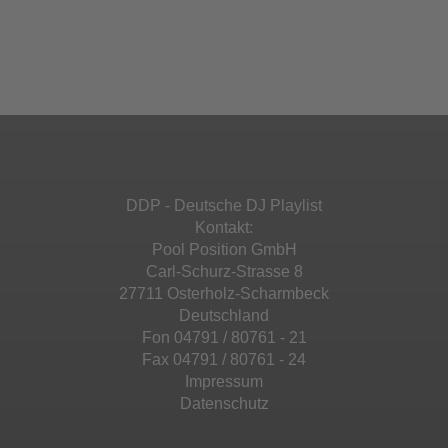
Akzeptieren
einzubetten. Dieser Service kann Daten zu
Ihren Aktivitäten sammeln. Bitte lesen Sie die
Mehr Informationen
powered by
Usercentrics Consent
Details durch und stimmen Sie der Nutzung
Management Platform
&
eRecht24
des Service zu, um diese Inhalte anzuzeigen.
Akzeptieren
Mehr Informationen
powered by
Usercentrics Consent
Management Platform
&
eRecht24
Akzeptieren
DDP - Deutsche DJ Playlist
powered by
Usercentrics Consent
Kontakt:
Management Platform
&
eRecht24
Pool Position GmbH
Carl-Schurz-Strasse 8
27711 Osterholz-Scharmbeck
Deutschland
Fon 04791 / 80761 - 21
Fax 04791 / 80761 - 24
Impressum
Datenschutz