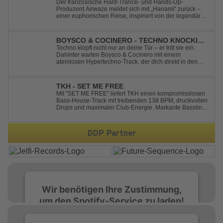
Der französische Hard-Trance- und Hands-Up-
Produzent Airwaze meldet sich mit „Hanami“ zurück –
einer euphorischen Reise, inspiriert von der legendären
japanischen Kirschblütenzeit. Durch die Kombination
aus mitreißenden Melodien, energiegeladenen
Rhythmen und emotionalen Vocals fängt der Track ...
BOYSCO & COCINERO - TECHNO KNOCKIN'
AT YOUR DOOR
Techno klopft nicht nur an deine Tür – er tritt sie ein.
Dahinter warten Boysco & Cocinero mit einem
atemlosen Hypertechno-Track, der dich direkt in den
Partymodus katapultiert. „Techno Knockin' At Your Door“
kennt nur eine Richtung: nach vorn. Bounce, bounce,
bounce!
TKH - SET ME FREE
Mit "SET ME FREE" liefert TKH einen kompromisslosen
Bass-House-Track mit treibenden 138 BPM, druckvollen
Drops und maximaler Club-Energie. Markante Basslines
treffen auf hypnotische Vocals und einen Build-up, der
die Spannung konsequent bis zu den Drops nach oben
schraubt. Der Track hat die no...
DDP Partner
Wir benötigen Ihre Zustimmung,
um den Spotify-Service zu laden!