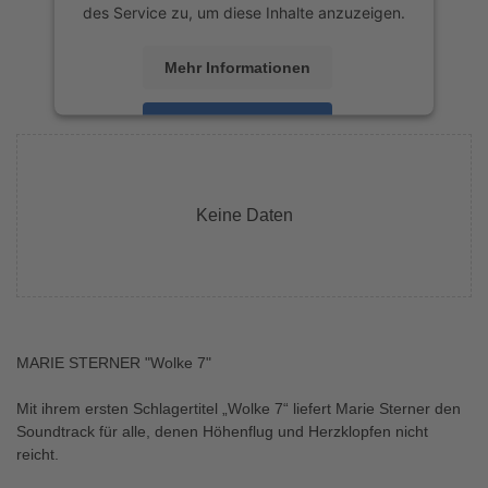
des Service zu, um diese Inhalte anzuzeigen.
Mehr Informationen
Akzeptieren
powered by
Usercentrics Consent
Management Platform
&
eRecht24
Keine Daten
MARIE STERNER "Wolke 7"
Mit ihrem ersten Schlagertitel „Wolke 7“ liefert Marie Sterner den
Soundtrack für alle, denen Höhenflug und Herzklopfen nicht
reicht.