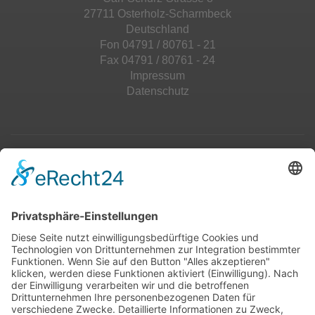
27711 Osterholz-Scharmbeck
Deutschland
Fon 04791 / 80761 - 21
Fax 04791 / 80761 - 24
Impressum
Datenschutz
Top 100
Hot 50
Top Neueinsteiger
Highscores
Jahrescharts
Top 100
Hot 50