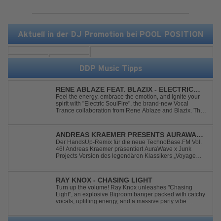
Aktuell in der DJ Promotion bei POOL POSITION
DDP Music Tipps
RENE ABLAZE FEAT. BLAZIX - ELECTRIC
SOULFIRE
Feel the energy, embrace the emotion, and ignite your
spirit with "Electric SoulFire", the brand-new Vocal
Trance collaboration from Rene Ablaze and Blazix. This
release delivers two unique journeys through the world
of uplifting melodies and powerful vocals. Classic
Uplifting Vocal Trance me...
ANDREAS KRAEMER PRESENTS AURAWAVE
X JUNK PROJECT - VOYAGE VOYAGE
Der HandsUp-Remix für die neue TechnoBase.FM Vol.
46! Andreas Kraemer präsentiert AuraWave x Junk
(TIMSTER & NINTH REMIX)
Projects Version des legendären Klassikers „Voyage
Voyage“ im energiegeladenen HandsUp-Remix von
Timster & Ninth. Das HandsUp-Duo aus Nordrhein-
Westfalen verwandelt den zeitlosen Song mit druckvoll...
RAY KNOX - CHASING LIGHT
Turn up the volume! Ray Knox unleashes "Chasing
Light", an explosive Bigroom banger packed with catchy
vocals, uplifting energy, and a massive party vibe.
Designed to dominate dancefloors and festival stages
alike. A guaranteed crowd-pleaser and party starter!