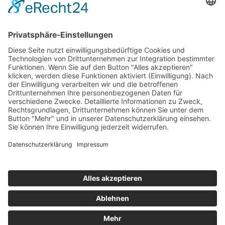
Hot 50
Top Neueinsteiger
Highscores
Jahrescharts
Top 100
Hot 50
Top Neueinsteiger
Highscores
Jahrescharts
DJ-Promo buchen