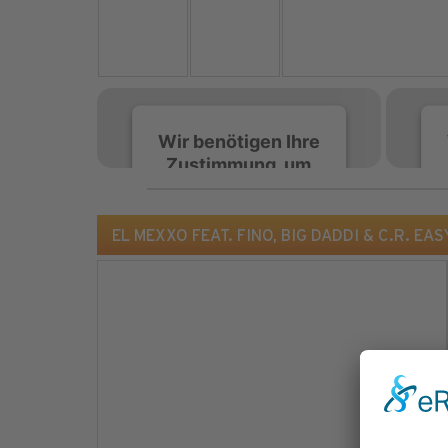
Wir benötigen Ihre
Zustimmung, um
den Spotify-
Service zu laden!
EL MEXXO FEAT. FINO, BIG DADDI & C.R. EASY
Wir verwenden Spotify,
um Inhalte einzubetten.
Dieser Service kann
Daten zu Ihren
Aktivitäten sammeln.
Bitte lesen Sie die Details
durch und stimmen Sie
der Nutzung des Service
zu, um diese Inhalte
anzuzeigen.