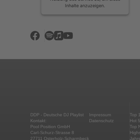
Inhalte anzuzeigen.
Mehr Informationen
Akzeptieren
powered by
Usercentrics Consent
Management Platform
&
eRecht24
DDP - Deutsche DJ Playlist
Impressum
Top 
Kontakt:
Datenschutz
Hot 
Pool Position GmbH
Top 
Carl-Schurz-Strasse 8
High
27711 Osterholz-Scharmbeck
Jahr