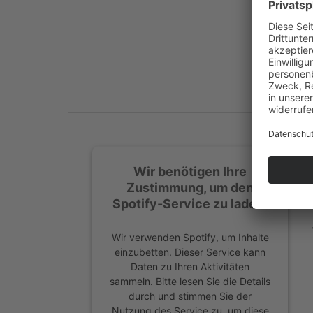
Mehr Informationen
Akzeptieren
powered by
Usercentrics
Consent Management
Platform
&
eRecht24
Wir benötigen Ihre
Zustimmung, um den
Spotify-Service zu laden!
Wir verwenden Spotify, um Inhalte
einzubetten. Dieser Service kann
Daten zu Ihren Aktivitäten
sammeln. Bitte lesen Sie die Details
durch und stimmen Sie der
Nutzung des Service zu, um diese