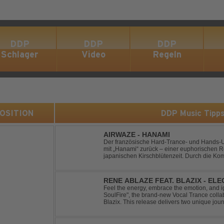
DDP
DDP
DDP
Schlager
Video
Regeln
 POSITION
DDP Music Tipp
AIRWAZE - HANAMI
Der französische Hard-Trance- und Hands-U
mit „Hanami“ zurück – einer euphorischen Re
japanischen Kirschblütenzeit. Durch die Ko
Melodien, energiegeladenen Rhythmen und 
...
RENE ABLAZE FEAT. BLAZIX - EL
Feel the energy, embrace the emotion, and ign
SoulFire", the brand-new Vocal Trance coll
Blazix. This release delivers two unique jour
melodies and powerful vocals. Classic Uplift