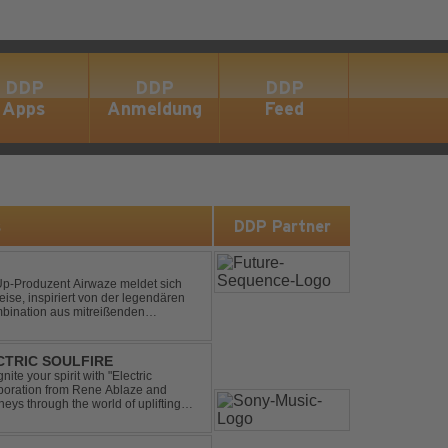
DDP
DDP
DDP
Apps
Anmeldung
Feed
s
DDP Partner
p-Produzent Airwaze meldet sich
ise, inspiriert von der legendären
mbination aus mitreißenden
emotionalen Vocals fängt der Track
ECTRIC SOULFIRE
ite your spirit with "Electric
aboration from Rene Ablaze and
neys through the world of uplifting
ing Vocal Trance me...