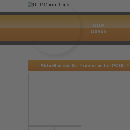
DDP
Dance
Aktuell in der DJ Promotion bei POOL