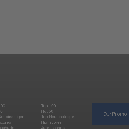
100
Top 100
50
Hot 50
DJ-Promo 
Neueinsteiger
Top Neueinsteiger
scores
Highscores
escharts
Jahrescharts