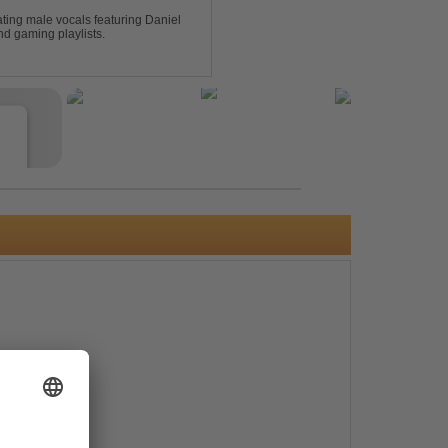
ting male vocals featuring Daniel
nd gaming playlists.
e
s
e