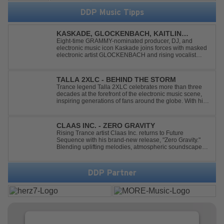
DDP Music Tipps
KASKADE, GLOCKENBACH, KAITLIN
ARAGON - RUNAWAY
Eight-time GRAMMY-nominated producer, DJ, and
electronic music icon Kaskade joins forces with masked
electronic artist GLOCKENBACH and rising vocalist
Kaitlin Aragon for their new collaboration “Runaway,”
arriving July 31st. The track marks the fourth single from
Kaskade’s forthcoming ORIGIN...
TALLA 2XLC - BEHIND THE STORM
Trance legend Talla 2XLC celebrates more than three
decades at the forefront of the electronic music scene,
inspiring generations of fans around the globe. With his
latest release, "Behind The Storm," he once again
showcases his unmistakable sound, delivering Uplifting
Vocal Trance at its very ...
CLAAS INC. - ZERO GRAVITY
Rising Trance artist Claas Inc. returns to Future
Sequence with his brand-new release, "Zero Gravity."
Blending uplifting melodies, atmospheric soundscapes,
and powerful energy, this track takes listeners on an
unforgettable journey through the finest Uplifting Trance.
Featuring epic breakdowns...
DDP Partner