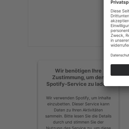
Mehr Informationen
Akzeptieren
powered by
Usercentrics
Consent Management
Platform
&
eRecht24
Wir benötigen Ihre
Zustimmung, um den
Spotify-Service zu laden!
Wir verwenden Spotify, um Inhalte
einzubetten. Dieser Service kann
Daten zu Ihren Aktivitäten
sammeln. Bitte lesen Sie die Details
durch und stimmen Sie der
Nutzung des Service zu, um diese