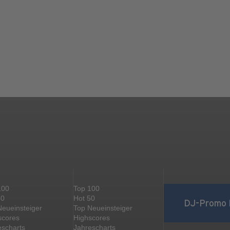
100
Top 100
50
Hot 50
DJ-Promo 
Neueinsteiger
Top Neueinsteiger
scores
Highscores
escharts
Jahrescharts