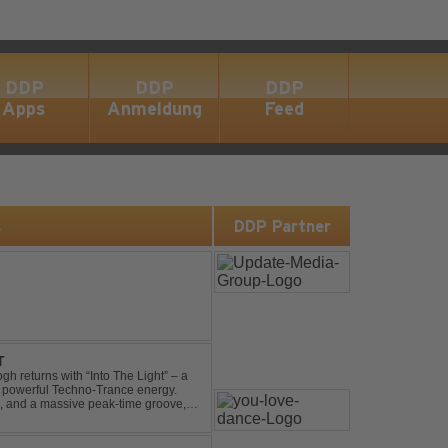
DDP
DDP
DDP
Apps
Anmeldung
Feed
s
DDP Partner
T
gh returns with “Into The Light” – a
d powerful Techno-Trance energy.
s, and a massive peak-time groove,
 to finish. Kn...