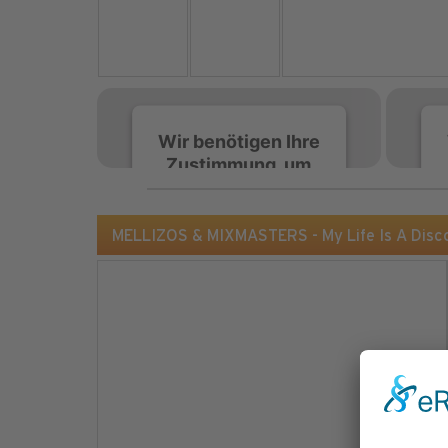
Wir benötigen Ihre
Zustimmung, um
den Spotify-
Service zu laden!
MELLIZOS & MIXMASTERS - My Life Is A Disco 
Wir verwenden Spotify,
um Inhalte einzubetten.
Dieser Service kann
Daten zu Ihren
Aktivitäten sammeln.
Bitte lesen Sie die Details
durch und stimmen Sie
der Nutzung des Service
zu, um diese Inhalte
anzuzeigen.