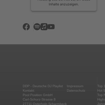
Inhalte anzuzeigen.
Mehr Informationen
Akzeptieren
powered by
Usercentrics Consent
Management Platform
&
eRecht24
DDP - Deutsche DJ Playlist
Impressum
Top 
Kontakt:
Datenschutz
Hot 
Pool Position GmbH
Top 
Carl-Schurz-Strasse 8
High
27711 Osterholz-Scharmbeck
Jahr