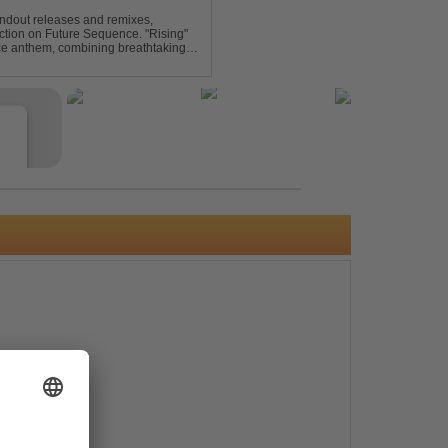
andout releases and remixes,
ction on Future Sequence. "Rising"
nce anthem, combining breathtaking
ucing melodies. A must-...
e
s
e