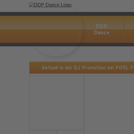
DDP
Dance
Aktuell in der DJ Promotion bei POOL