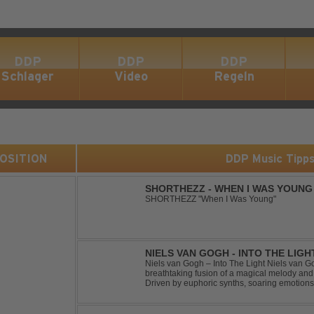
DDP
DDP
DDP
Schlager
Video
Regeln
 POSITION
DDP Music Tipp
SHORTHEZZ - WHEN I WAS YOUNG
SHORTHEZZ "When I Was Young"
NIELS VAN GOGH - INTO THE LIGH
Niels van Gogh – Into The Light Niels van Go
breathtaking fusion of a magical melody an
Driven by euphoric synths, soaring emotion
this track delivers pure goosebumps from start