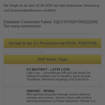
Die Single ist ab dem 22.05.2026 auf allen bekannten Streaming-
und Downloadplattformen erhältlich.
Database Connection Failed: SQLSTATE[HY000] [1040]
Too many connections
Aktuell in der DJ Promotion bei POOL POSITION
DDP Music Tipps
DJ BEATBOY - LATIN LOVE
Latin Love – Lebensfreude trifft auf Latin Beats Die
zeitlose Produktion von DJ Beatboy, passt auf jede
Tanzfläche. Melodisch eingängig und rhythmisch
treibend, bringt der Song das Publikum ins Feel Good
Party Feeling. DJ Beatboy alias Benjamin Huk aus
Hannover, freut sich über Feedback....
SIMONIC - RISING
After gaining recognition through several standout
releases and remixes, Simonic returns with another
stunning production on Future Sequence. "Rising" is a
powerful Uplifting Emotional Vocal Trance anthem,