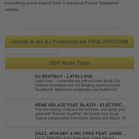
everything you’d expect from a standout Future Sequence
release.
Aktuell in der DJ Promotion bei POOL POSITION
DDP Music Tipps
DJ BEATBOY - LATIN LOVE
Latin Love – Lebensfreude trifft auf Latin Beats Die
zeitlose Produktion von DJ Beatboy, passt auf jede
Tanzfläche. Melodisch eingängig und rhythmisch
treibend, bringt der Song das Publikum ins Feel Good
Party Feeling. DJ Beatboy alias Benjamin Huk aus
Hannover, freut sich über Feedback....
RENE ABLAZE FEAT. BLAZIX - ELECTRIC
SOULFIRE
Feel the energy, embrace the emotion, and ignite your
spirit with "Electric SoulFire", the brand-new Vocal
Trance collaboration from Rene Ablaze and Blazix. This
release delivers two unique journeys through the world
of uplifting melodies and powerful vocals. Classic
Uplifting Vocal Trance me...
DAZZ, MOKABY & NIC FREE FEAT. JAIME
DERAZ - FIREWORK
DAZZ, MOKABY & Nic Free (feat. Jaime Deraz) –