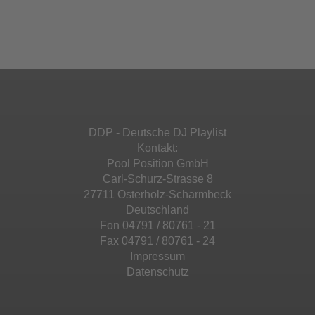
einzubetten. Dieser Service kann Daten zu
Ihren Aktivitäten sammeln. Bitte lesen Sie die
Mehr Informationen
powered by
Usercentrics Consent
Details durch und stimmen Sie der Nutzung
Management Platform
&
eRecht24
des Service zu, um diese Inhalte anzuzeigen.
Akzeptieren
Mehr Informationen
powered by
Usercentrics Consent
Management Platform
&
eRecht24
Akzeptieren
DDP - Deutsche DJ Playlist
powered by
Usercentrics Consent
Kontakt:
Management Platform
&
eRecht24
Pool Position GmbH
Carl-Schurz-Strasse 8
27711 Osterholz-Scharmbeck
Deutschland
Fon 04791 / 80761 - 21
Fax 04791 / 80761 - 24
Impressum
Datenschutz