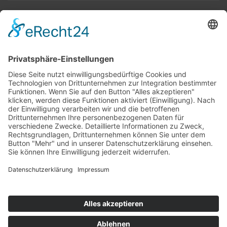
Top 100
Hot 50
Top Neueinsteiger
Highscores
Jahrescharts
Top 100
Hot 50
Top Neueinsteiger
Highscores
Jahrescharts