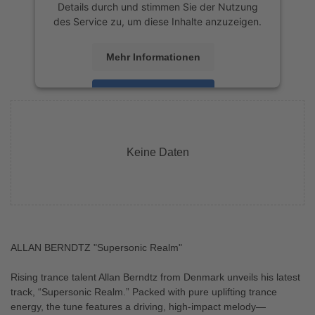
Details durch und stimmen Sie der Nutzung
des Service zu, um diese Inhalte anzuzeigen.
Mehr Informationen
Akzeptieren
powered by
Usercentrics Consent
Management Platform
&
eRecht24
Keine Daten
ALLAN BERNDTZ "Supersonic Realm"
Rising trance talent Allan Berndtz from Denmark unveils his latest
track, “Supersonic Realm.” Packed with pure uplifting trance
energy, the tune features a driving, high-impact melody—