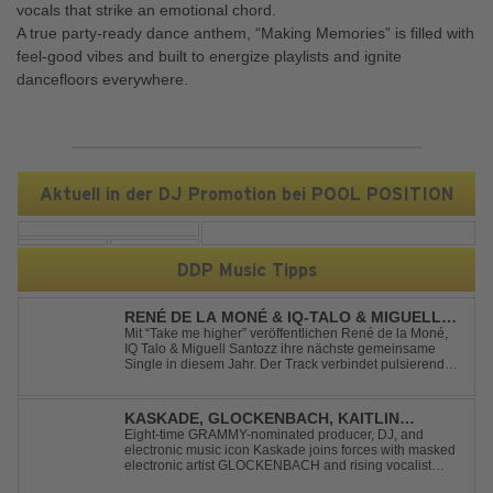
vocals that strike an emotional chord.
A true party-ready dance anthem, “Making Memories” is filled with
feel-good vibes and built to energize playlists and ignite
dancefloors everywhere.
Aktuell in der DJ Promotion bei POOL POSITION
DDP Music Tipps
RENÉ DE LA MONÉ & IQ-TALO & MIGUELL
SANTOZZ - TAKE ME HIGHER
Mit “Take me higher” veröffentlichen René de la Moné,
IQ Talo & Miguell Santozz ihre nächste gemeinsame
Single in diesem Jahr. Der Track verbindet pulsierenden
Afro-House-Elemente mit treibenden Deep-House-
Grooves zu einem sinnlich atmosphärischen
Musikerlebnis. Hypnotische Percussions verschm...
KASKADE, GLOCKENBACH, KAITLIN
ARAGON - RUNAWAY
Eight-time GRAMMY-nominated producer, DJ, and
electronic music icon Kaskade joins forces with masked
electronic artist GLOCKENBACH and rising vocalist
Kaitlin Aragon for their new collaboration “Runaway,”