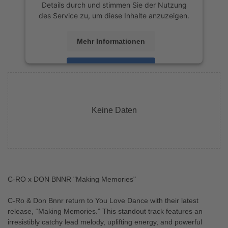
Details durch und stimmen Sie der Nutzung
des Service zu, um diese Inhalte anzuzeigen.
Mehr Informationen
Akzeptieren
powered by
Usercentrics Consent
Management Platform
&
eRecht24
Keine Daten
C-RO x DON BNNR "Making Memories"
C-Ro & Don Bnnr return to You Love Dance with their latest
release, “Making Memories.” This standout track features an
irresistibly catchy lead melody, uplifting energy, and powerful