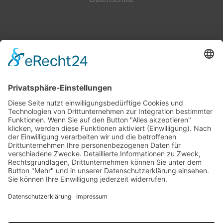
Top 100
Hot 50
Top Neueinsteiger
Highscores
Jahrescharts
Top 100
Hot 50
Top Neueinsteiger
Highscores
Jahrescharts