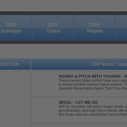
DDP
DDP
DDP
Schlager
Video
Regeln
 POSITION
DDP Music Tipp
XIJARO & PITCH WITH YOUSSRI -
Trance heroes Xijaro & Pitch have once again
to deliver another massive trance anthem. Th
Swedish House Mafia classic "Don't You Worry
breathtaking trance banger while perfectly pr
SECAL - LET ME GO
SECAL ist zurück. Mit seiner neuen Single „L
geschmeidige, groovige Dance-Musik, die pe
fürs Radio oder die persönliche Dance-Playli
House trifft auf Dance-Pop – man darf gespan