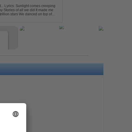
eping
e
s
e