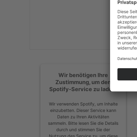
Mehr Informationen
Akzeptieren
powered by
Usercentrics
Consent Management
Platform
&
eRecht24
Wir benötigen Ihre
Zustimmung, um den
Spotify-Service zu laden!
Wir verwenden Spotify, um Inhalte
einzubetten. Dieser Service kann
Daten zu Ihren Aktivitäten
sammeln. Bitte lesen Sie die Details
durch und stimmen Sie der
Nutzung des Service zu, um diese