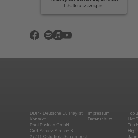
Inhalte anzuzeigen.
Mehr Informationen
Akzeptieren
powered by
Usercentrics Consent
Management Platform
&
eRecht24
DDP - Deutsche DJ Playlist
Impressum
Top 
Kontakt:
Datenschutz
Hot 
Pool Position GmbH
Top 
Carl-Schurz-Strasse 8
High
27711 Osterholz-Scharmbeck
Jahr