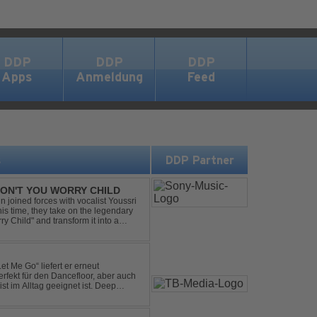
DDP
DDP
DDP
Apps
Anmeldung
Feed
s
DDP Partner
 DON'T YOU WORRY CHILD
 joined forces with vocalist Youssri
is time, they take on the legendary
 Child" and transform it into a
eserving the...
et Me Go“ liefert er erneut
rfekt für den Dancefloor, aber auch
st im Alltag geeignet ist. Deep
nt sein, was als Nächstes...