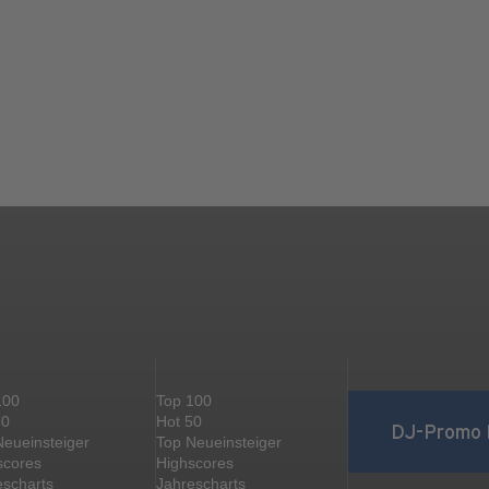
100
Top 100
50
Hot 50
DJ-Promo 
Neueinsteiger
Top Neueinsteiger
scores
Highscores
escharts
Jahrescharts