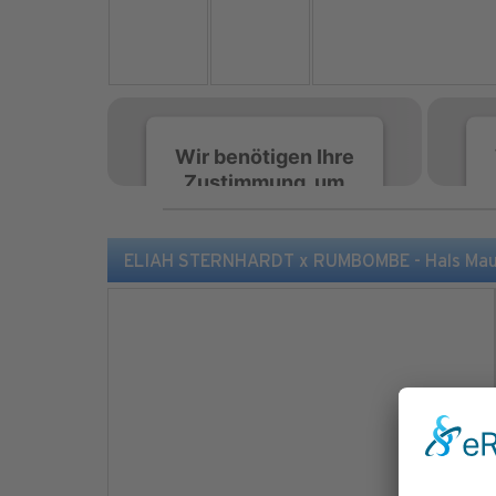
Wir benötigen Ihre
Zustimmung, um
den Spotify-
Service zu laden!
ELIAH STERNHARDT x RUMBOMBE - Hals Maul A
Wir verwenden Spotify,
um Inhalte einzubetten.
Dieser Service kann
Daten zu Ihren
Aktivitäten sammeln.
Bitte lesen Sie die Details
durch und stimmen Sie
der Nutzung des Service
zu, um diese Inhalte
anzuzeigen.