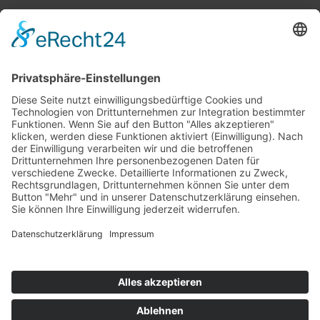
Top 100
Hot 50
Top Neueinsteiger
Highscores
Jahrescharts
Top 100
Hot 50
Top Neueinsteiger
Highscores
Jahrescharts
DJ-Promo buchen