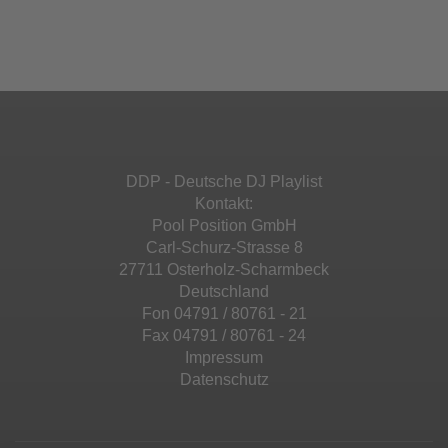
Ihren Aktivitäten sammeln. Bitte lesen Sie die
Mehr Informationen
powered by
Usercentrics Consent
Details durch und stimmen Sie der Nutzung
Management Platform
&
eRecht24
des Service zu, um diese Inhalte anzuzeigen.
Akzeptieren
Mehr Informationen
powered by
Usercentrics Consent
Management Platform
&
eRecht24
Akzeptieren
DDP - Deutsche DJ Playlist
powered by
Usercentrics Consent
Kontakt:
Management Platform
&
eRecht24
Pool Position GmbH
Carl-Schurz-Strasse 8
27711 Osterholz-Scharmbeck
Deutschland
Fon 04791 / 80761 - 21
Fax 04791 / 80761 - 24
Impressum
Datenschutz