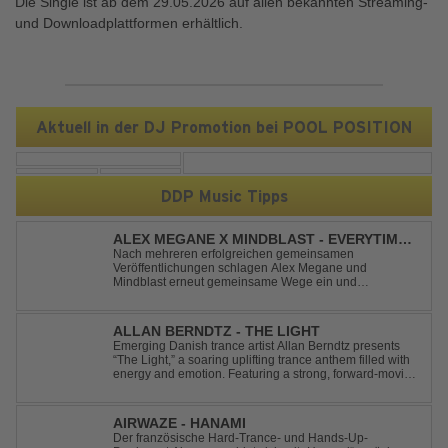
Die Single ist ab dem 29.05.2026 auf allen bekannten Streaming-
und Downloadplattformen erhältlich.
Aktuell in der DJ Promotion bei POOL POSITION
DDP Music Tipps
ALEX MEGANE X MINDBLAST - EVERYTIME
WE TOUCH
Nach mehreren erfolgreichen gemeinsamen
Veröffentlichungen schlagen Alex Megane und
Mindblast erneut gemeinsame Wege ein und
präsentieren mit Everytime We Touch ihre neueste
Zusammenarbeit. Für ihre aktuelle Single haben sie sich
einen echten Klassiker vorgenommen: den
ALLAN BERNDTZ - THE LIGHT
unvergessenen Song von Ma...
Emerging Danish trance artist Allan Berndtz presents
“The Light,” a soaring uplifting trance anthem filled with
energy and emotion. Featuring a strong, forward-moving
melody, the track showcases the signature quality and
spirit of a Future Sequence release.
AIRWAZE - HANAMI
Der französische Hard-Trance- und Hands-Up-