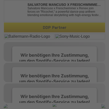
einen echten Klassiker vorgenommen: den
SALVATORE MANCUSO X FREISCHWIMMER
unvergessenen Song von Ma...
X RENEE - RICOCHET
Salvatore Mancuso x Freischwimmer x Renee join
forces on "Ricochet," a powerful dance-pop anthem
blending emotional storytelling with high-energy festival
production. Inspired by Bruce Springsteen's For You, the
track transforms a timeless theme into a fresh, modern
dance experience. Crafted by...
DDP Partner
Wir benötigen Ihre Zustimmung,
um den Spotify-Service zu laden!
Wir verwenden Spotify, um Inhalte
Wir benötigen Ihre Zustimmung,
einzubetten. Dieser Service kann Daten zu
um den Spotify-Service zu laden!
Ihren Aktivitäten sammeln. Bitte lesen Sie die
Details durch und stimmen Sie der Nutzung
des Service zu, um diese Inhalte anzuzeigen.
Wir verwenden Spotify, um Inhalte
Wir benötigen Ihre Zustimmung,
einzubetten. Dieser Service kann Daten zu
um den Spotify-Service zu laden!
Ihren Aktivitäten sammeln. Bitte lesen Sie die
Mehr Informationen
Details durch und stimmen Sie der Nutzung