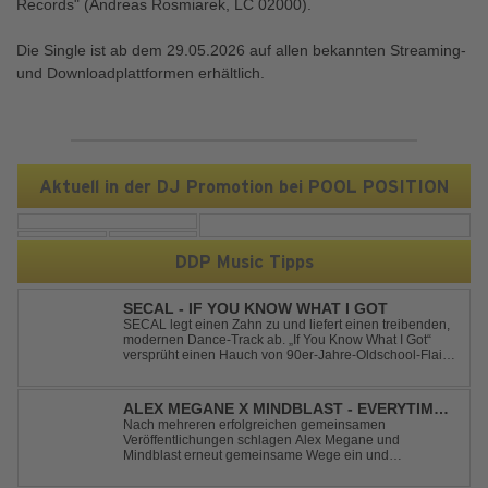
Records" (Andreas Rosmiarek, LC 02000).
Die Single ist ab dem 29.05.2026 auf allen bekannten Streaming-
und Downloadplattformen erhältlich.
Aktuell in der DJ Promotion bei POOL POSITION
DDP Music Tipps
SECAL - IF YOU KNOW WHAT I GOT
SECAL legt einen Zahn zu und liefert einen treibenden,
modernen Dance-Track ab. „If You Know What I Got“
versprüht einen Hauch von 90er-Jahre-Oldschool-Flair,
kombiniert mit frischen, neuen Elementen – perfekt für
Dance- oder Workout-Playlists und natürlich ideal für
Club- und Festival-Sets.
ALEX MEGANE X MINDBLAST - EVERYTIME
WE TOUCH
Nach mehreren erfolgreichen gemeinsamen
Veröffentlichungen schlagen Alex Megane und
Mindblast erneut gemeinsame Wege ein und
präsentieren mit Everytime We Touch ihre neueste
Zusammenarbeit. Für ihre aktuelle Single haben sie sich