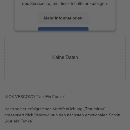
des Service zu, um diese Inhalte anzuzeigen.
Mehr Informationen
Akzeptieren
powered by
Usercentrics Consent
Management Platform
&
eRecht24
Keine Daten
NICK VESCOVO "Nur Ein Funke"
Nach seiner erfolgreichen Veröffentlichung „Traumfrau“
präsentiert Nick Vescovo nun den nächsten emotionalen Schritt:
„Nur ein Funke“.