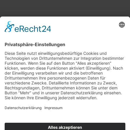
Top 100
Hot 50
Top Neueinsteiger
Highscores
Jahrescharts
Top 100
Hot 50
Top Neueinsteiger
Highscores
Jahrescharts