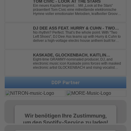
TOM CIVIC - LOOK AT THE STARS
Ein neues Kapitel beginnt… Mit „Look at the Stars“
präsentiert Tom Civic eine mitreißende elektronische
Hymne voller emotionaler Melodien, kraftvoller Grooves
und dem Gefühl, über das Gewöhnliche
hinauszublicken. Bekannt für seine einzigartige
Verbindung aus Dance, House und elektronische...
DJ DEE ASS FEAT. HURRY & CUHN - TWO
LEFT SHOES
No rhythm? Perfect. That’s the whole point. With "Two
Left Shoes", DJ Dee Ass teams up with Hurry & Cuhn to
deliver a high-voltage electro house anthem built for
chaotic dancefloors and unforgettable nights. Loud,
unapologetic, and irresistibly catchy, this track turns
clumsiness into confid...
KASKADE, GLOCKENBACH, KAITLIN
ARAGON - RUNAWAY
Eight-time GRAMMY-nominated producer, DJ, and
electronic music icon Kaskade joins forces with masked
electronic artist GLOCKENBACH and rising vocalist
Kaitlin Aragon for their new collaboration “Runaway,”
arriving July 31st. The track marks the fourth single from
Kaskade’s forthcoming ORIGIN...
DDP Partner
Wir benötigen Ihre Zustimmung,
um den Spotify-Service zu laden!