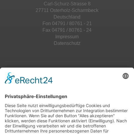
Carl-Schurz-Strasse 8
27711 Osterholz-Scharmbeck
Deutschland
Fon 04791 / 80761 - 21
Fax 04791 / 80761 - 24
Impressum
Datenschutz
Top 100
Hot 50
Top Neueinsteiger
Highscores
Jahrescharts
Top 100