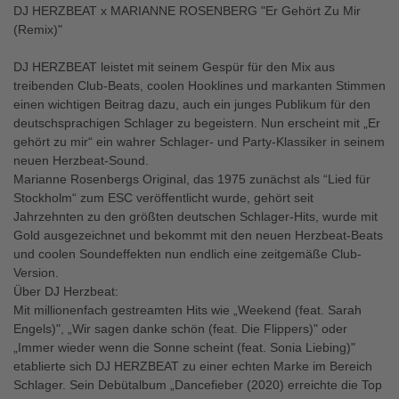
DJ HERZBEAT x MARIANNE ROSENBERG "Er Gehört Zu Mir
(Remix)"
DJ HERZBEAT leistet mit seinem Gespür für den Mix aus
treibenden Club-Beats, coolen Hooklines und markanten Stimmen
einen wichtigen Beitrag dazu, auch ein junges Publikum für den
deutschsprachigen Schlager zu begeistern. Nun erscheint mit „Er
gehört zu mir“ ein wahrer Schlager- und Party-Klassiker in seinem
neuen Herzbeat-Sound.
Marianne Rosenbergs Original, das 1975 zunächst als “Lied für
Stockholm“ zum ESC veröffentlicht wurde, gehört seit
Jahrzehnten zu den größten deutschen Schlager-Hits, wurde mit
Gold ausgezeichnet und bekommt mit den neuen Herzbeat-Beats
und coolen Soundeffekten nun endlich eine zeitgemäße Club-
Version.
Über DJ Herzbeat:
Mit millionenfach gestreamten Hits wie „Weekend (feat. Sarah
Engels)", „Wir sagen danke schön (feat. Die Flippers)" oder
„Immer wieder wenn die Sonne scheint (feat. Sonia Liebing)"
etablierte sich DJ HERZBEAT zu einer echten Marke im Bereich
Schlager. Sein Debütalbum „Dancefieber (2020) erreichte die Top