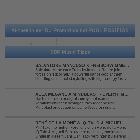
Aktuell in der DJ Promotion bei POOL POSITION
DDP Music Tipps
SALVATORE MANCUSO X FREISCHWIMMER
X RENEE - RICOCHET
Salvatore Mancuso x Freischwimmer x Renee join
forces on "Ricochet," a powerful dance-pop anthem
blending emotional storytelling with high-energy festival
production. Inspired by Bruce Springsteen's For You, the
track transforms a timeless theme into a fresh, modern
dance experience. Crafted by...
ALEX MEGANE X MINDBLAST - EVERYTIME
WE TOUCH
Nach mehreren erfolgreichen gemeinsamen
Veröffentlichungen schlagen Alex Megane und
Mindblast erneut gemeinsame Wege ein und
präsentieren mit Everytime We Touch ihre neueste
Zusammenarbeit. Für ihre aktuelle Single haben sie sich
einen echten Klassiker vorgenommen: den
RENÉ DE LA MONÉ & IQ-TALO & MIGUELL
unvergessenen Song von Ma...
SANTOZZ - TAKE ME HIGHER
Mit “Take me higher” veröffentlichen René de la Moné,
IQ Talo & Miguell Santozz ihre nächste gemeinsame
Single in diesem Jahr. Der Track verbindet pulsierenden