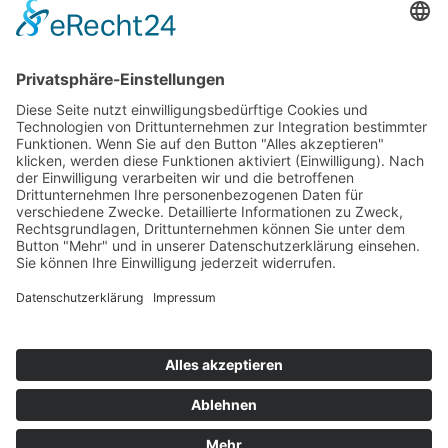
Top 100
Hot 50
Top Neueinsteiger
Highscores
Jahrescharts
Top 100
Hot 50
Top Neueinsteiger
Highscores
Jahrescharts
DJ-Promo buchen