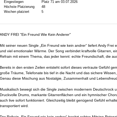
Eingestiegen
Platz 71 am 03.07.2026
Höchste Platzierung
48
Wochen platziert
5
ANDY FREI "Ein Freund Wie Kein Anderer"
Mit seiner neuen Single „Ein Freund wie kein andrer“ liefert Andy Frei
und viel emotionaler Wärme. Der Song verbindet kraftvolle Gitarren, 
Refrain mit einem Thema, das jeder kennt: echte Freundschaft, die au
Bereits in den ersten Zeilen entsteht sofort dieses vertraute Gefühl 
große Träume, Telefonate bis tief in die Nacht und das sichere Wissen
Genau diese Mischung aus Nostalgie, Zusammenhalt und Lebensfreude
Musikalisch bewegt sich die Single zwischen modernem Deutschrock 
Druckvolle Drums, markante Gitarrenflächen und ein hymnischer Choru
auch live sofort funktioniert. Gleichzeitig bleibt genügend Gefühl erha
transportiert wird.
Der Refrain „Ein Freund wie kein andrer“ besitzt echtes Mitsing-Potenzi