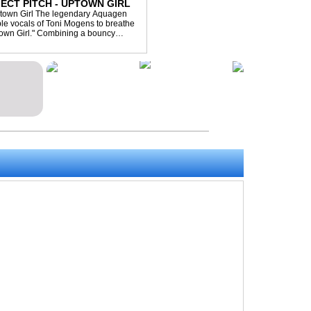
ECT PITCH - UPTOWN GIRL
ptown Girl The legendary Aquagen
ible vocals of Toni Mogens to breathe
Uptown Girl." Combining a bouncy
his modern da...