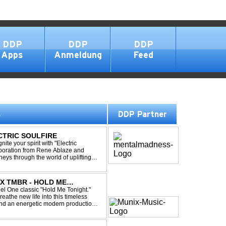
DDP
DDP
DDP
Apps
Anmeldung
Feed
s
DDP Partner
ECTRIC SOULFIRE
ite your spirit with "Electric
aboration from Rene Ablaze and
neys through the world of uplifting
ing Vocal Trance me...
X TMBR - HOLD ME
el One classic "Hold Me Tonight."
the new life into this timeless
and an energetic modern production.
oor energy, this cover...