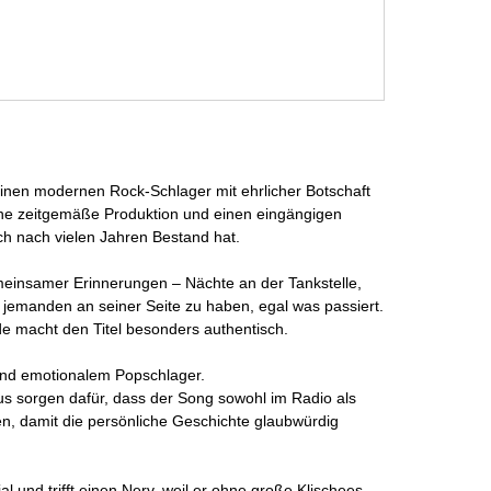
 einen modernen Rock-Schlager mit ehrlicher Botschaft
eine zeitgemäße Produktion und einen eingängigen
ch nach vielen Jahren Bestand hat.
gemeinsamer Erinnerungen – Nächte an der Tankstelle,
, jemanden an seiner Seite zu haben, egal was passiert.
 macht den Titel besonders authentisch.
und emotionalem Popschlager.
s sorgen dafür, dass der Song sowohl im Radio als
lten, damit die persönliche Geschichte glaubwürdig
al und trifft einen Nerv, weil er ohne große Klischees