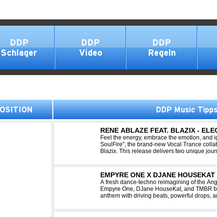
DDP
DDP
DDP
Schlager
Video
Regeln
 POSITION
DDP Music Tipp
RENE ABLAZE FEAT. BLAZIX - EL
Feel the energy, embrace the emotion, and ign
SoulFire", the brand-new Vocal Trance coll
Blazix. This release delivers two unique jour
melodies and powerful vocals. Classic Uplift
EMPYRE ONE X DJANE HOUSEKAT 
TONIGHT
A fresh dance-techno reimagining of the Ang
Empyre One, DJane HouseKat, and TMBR brea
anthem with driving beats, powerful drops, 
Blending nostalgia with contemporary dancefl