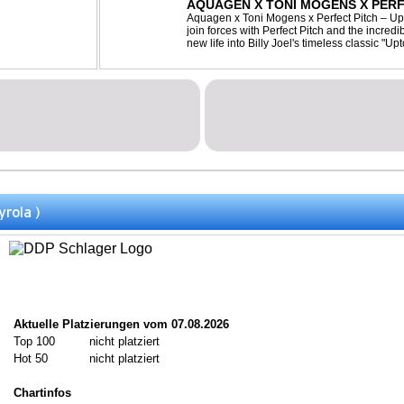
AQUAGEN X TONI MOGENS X PERF
Aquagen x Toni Mogens x Perfect Pitch – U
join forces with Perfect Pitch and the incred
new life into Billy Joel's timeless classic "
bassline and a fresh, feel-good production, t
yrola )
Aktuelle Platzierungen vom 07.08.2026
Top 100
nicht platziert
Hot 50
nicht platziert
Chartinfos