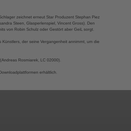
hlager zeichnet erneut Star Produzent Stephan Piez
sandra Steen, Glasperlenspiel, Vincent Gross). Den
thits von Robin Schulz oder Gestört aber GeiL sorgt.
nes Künstlers, der seine Vergangenheit annimmt, um die
s" (Andreas Rosmiarek, LC 02000).
Downloadplattformen erhältlich.