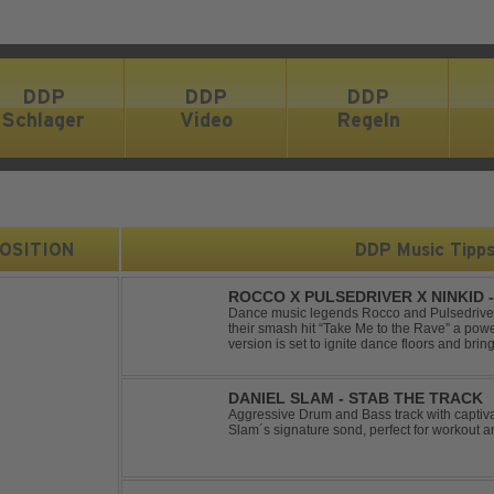
DDP
DDP
DDP
Schlager
Video
Regeln
 POSITION
DDP Music Tipp
ROCCO X PULSEDRIVER X NINKID 
(FESTIVAL MIX)
Dance music legends Rocco and Pulsedriver,
their smash hit “Take Me to the Rave” a pow
version is set to ignite dance floors and bring
Featuring massive kicks and the beloved mel
DANIEL SLAM - STAB THE TRACK
Aggressive Drum and Bass track with captiva
Slam´s signature sond, perfect for workout a