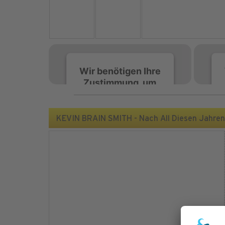
Wir benötigen Ihre
Zustimmung, um
den Spotify-
Service zu laden!
KEVIN BRAIN SMITH - Nach All Diesen Jahren 
Wir verwenden Spotify,
um Inhalte einzubetten.
Dieser Service kann
Daten zu Ihren
Aktivitäten sammeln.
Bitte lesen Sie die Details
durch und stimmen Sie
der Nutzung des Service
zu, um diese Inhalte
anzuzeigen.