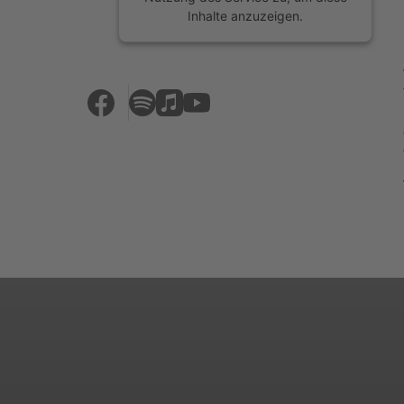
Inhalte anzuzeigen.
Mehr Informationen
Akzeptieren
powered by
Usercentrics Consent
Management Platform
&
eRecht24