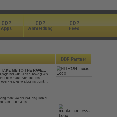
DDP
DDP
DDP
Apps
Anmeldung
Feed
s
DDP Partner
- TAKE ME TO THE RAVE
 together with Ninkid, have given
erful new makeover. The fresh
 every festival to a boiling point.
ody that made the or...
ting male vocals featuring Daniel
nd gaming playlists.