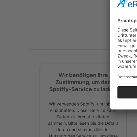
Mehr Informationen
Akzeptieren
powered by
Usercentrics
Consent Management
Platform
&
eRecht24
Wir benötigen Ihre
Zustimmung, um den
Spotify-Service zu laden!
Wir verwenden Spotify, um Inhalte
einzubetten. Dieser Service kann
Daten zu Ihren Aktivitäten
sammeln. Bitte lesen Sie die Details
durch und stimmen Sie der
Nutzung des Service zu, um diese