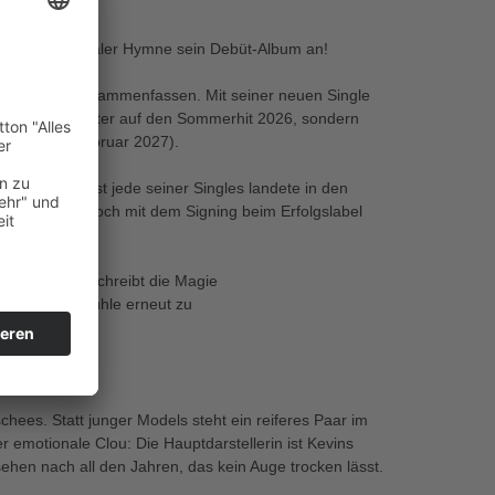
t hochemotionaler Hymne sein Debüt-Album an!
nzes Leben zusammenfassen. Mit seiner neuen Single
andheißen Anwärter auf den Sommerhit 2026, sondern
oalbum (VÖ: Februar 2027).
s
bekannter: Fast jede seiner Singles landete in den
erparadies. Doch mit dem Signing beim Erfolgslabel
n neues Level.
. Der Song beschreibt die Magie
 Tief“ der Gefühle erneut zu
chees. Statt junger Models steht ein reiferes Paar im
r emotionale Clou: Die Hauptdarstellerin ist Kevins
ehen nach all den Jahren, das kein Auge trocken lässt.