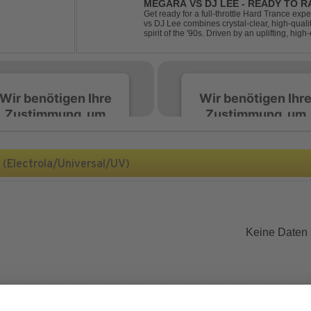
MEGARA VS DJ LEE - READY TO R
Get ready for a full-throttle Hard Trance e
vs DJ Lee combines crystal-clear, high-quali
spirit of the '90s. Driven by an uplifting, h
stomping drums, this track delivers pure rave
Wir benötigen Ihre
Wir benötigen Ihr
Zustimmung, um
Zustimmung, um
den Spotify-
den Spotify-
Service zu laden!
Service zu laden!
(Electrola/Universal/UV)
Wir verwenden Spotify,
Wir verwenden Spotify,
um Inhalte einzubetten.
um Inhalte einzubetten.
Dieser Service kann
Dieser Service kann
Daten zu Ihren
Daten zu Ihren
Keine Daten
Aktivitäten sammeln.
Aktivitäten sammeln.
Bitte lesen Sie die Details
Bitte lesen Sie die Detail
durch und stimmen Sie
durch und stimmen Sie
der Nutzung des Service
der Nutzung des Servic
zu, um diese Inhalte
zu, um diese Inhalte
anzuzeigen.
anzuzeigen.