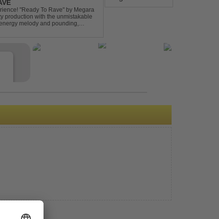
AVE
xperience! "Ready To Rave" by Megara
ty production with the unmistakable
igh-energy melody and pounding,
 nostalgia wh...
e
s
e