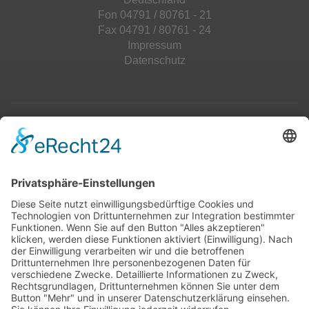
Fon 04791 / 80761 - 21
Fax 04791 / 80761 - 24
Impressum
Datenschutz
Top 100
Hot 50
Top Neueinsteiger
Highscores
Jahrescharts
Top 100
Hot 50
Top Neueinsteiger
Highscores