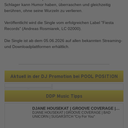
Schlager kann Humor haben, überraschen und gleichzeitig
berühren, ohne seine Wurzeln zu verlieren.
Veröffentlicht wird die Single vom erfolgreichen Label "Fiesta
Records" (Andreas Rosmiarek, LC 02000).
Die Single ist ab dem 05.06.2026 auf allen bekannten Streaming-
und Downloadplattformen erhältlich.
Aktuell in der DJ Promotion bei POOL POSITION
DDP Music Tipps
DJANE HOUSEKAT | GROOVE COVERAGE |
BAD UNICORN | SUGAR3ITCH - CRY FOR
DJANE HOUSEKAT | GROOVE COVERAGE | BAD
UNICORN | SUGAR3ITCH "Cry For You"
YOU