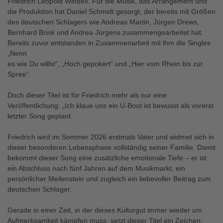
Friedrich Leopold Windes. Für die Musik, das Arrangement und
die Produktion hat Daniel Schmidt gesorgt, der bereits mit Größen
des deutschen Schlagers wie Andreas Martin, Jürgen Drews,
Bernhard Brink und Andrea Jürgens zusammengearbeitet hat.
Bereits zuvor entstanden in Zusammenarbeit mit ihm die Singles
„Nenn
es wie Du willst“, „Hoch gepokert“ und „Hier vom Rhein bis zur
Spree“.
Doch dieser Titel ist für Friedrich mehr als nur eine
Veröffentlichung: „Ich klaue uns ein U-Boot ist bewusst als vorerst
letzter Song geplant.
Friedrich wird im Sommer 2026 erstmals Vater und widmet sich in
dieser besonderen Lebensphase vollständig seiner Familie. Damit
bekommt dieser Song eine zusätzliche emotionale Tiefe – er ist
ein Abschluss nach fünf Jahren auf dem Musikmarkt, ein
persönlicher Meilenstein und zugleich ein liebevoller Beitrag zum
deutschen Schlager.
Gerade in einer Zeit, in der dieses Kulturgut immer wieder um
Aufmerksamkeit kämpfen muss, setzt dieser Titel ein Zeichen: