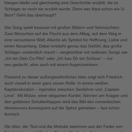
hängen bleibt und gleichzeitig eine Geschichte erzählt, die im
Schlager so noch nie erzählt wurde: Denn wer klaut schon ein U-
Boot? Geht das überhaupt?
Der Song spielt bewusst mit großen Bildern und Sehnsüchten:
Zwei Menschen auf der Flucht aus dem Alltag, auf dem Weg in
eine versunkene Welt. Atlantis als Symbol für Hoffnung, Liebe und
einen Neuanfang. Dabei entsteht genau das Gefühl, das große
Schlager unsterblich macht – vergleichbar mit zeitlosen Songs wie
„Ich bin Dein Co-Pilot“ oder „Ich bau Dir ein Schloss“ – nur
neu gedacht, aber auch mit einem Augenzwinkern.
Passend zu dieser außergewöhnlichen Idee zeigt sich Friedrich
auch visuell in einer ganz neuen Rolle: In einem weißen
Kapitänskostüm – irgendwo zwischen Seefahrer und „Captain
Love“. Mit Mütze, einer eleganten Kordel, Sternen am Kragen und
den goldenen Schulterklappen wird das Bild des romantischen
Abenteurers konsequent auf die Spitze getrieben – fast schon
ikonisch.
Die Idee, der Text und die Melodie stammen aus der Feder von