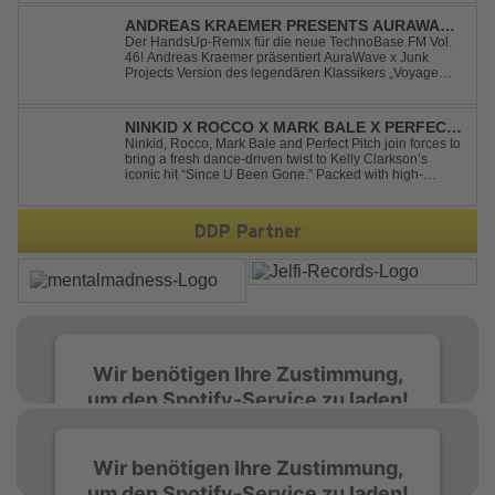
ANDREAS KRAEMER PRESENTS AURAWAVE
X JUNK PROJECT - VOYAGE VOYAGE
Der HandsUp-Remix für die neue TechnoBase.FM Vol.
46! Andreas Kraemer präsentiert AuraWave x Junk
(TIMSTER & NINTH REMIX)
Projects Version des legendären Klassikers „Voyage
Voyage“ im energiegeladenen HandsUp-Remix von
Timster & Ninth. Das HandsUp-Duo aus Nordrhein-
Westfalen verwandelt den zeitlosen Song mit druckvoll...
NINKID X ROCCO X MARK BALE X PERFECT
PITCH - SINCE U BEEN GONE
Ninkid, Rocco, Mark Bale and Perfect Pitch join forces to
bring a fresh dance-driven twist to Kelly Clarkson’s
iconic hit “Since U Been Gone.” Packed with high-
energy beats, uplifting vibes and a festival-ready sound,
this cover is built for peak-time sets, radio rotations and
every dancefloor ...
DDP Partner
Wir benötigen Ihre Zustimmung,
um den Spotify-Service zu laden!
Wir verwenden Spotify, um Inhalte
Wir benötigen Ihre Zustimmung,
einzubetten. Dieser Service kann Daten zu
um den Spotify-Service zu laden!