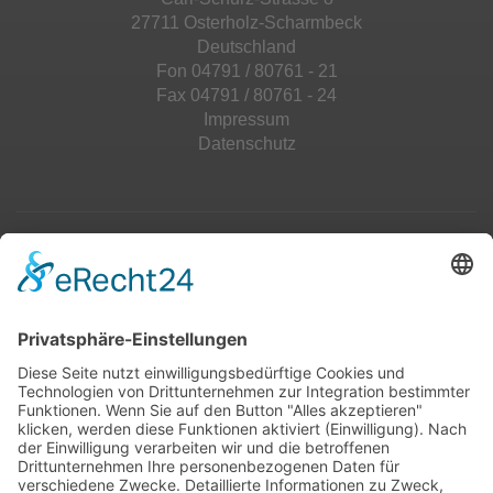
27711 Osterholz-Scharmbeck
Deutschland
Fon 04791 / 80761 - 21
Fax 04791 / 80761 - 24
Impressum
Datenschutz
Top 100
Hot 50
Top Neueinsteiger
Highscores
Jahrescharts
Top 100
Hot 50