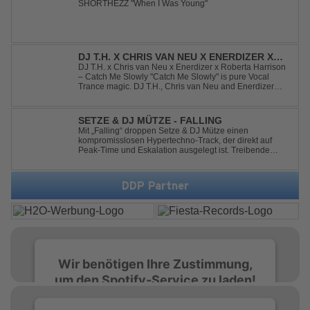
SHORTHEZZ "When I Was Young"
DJ T.H. X CHRIS VAN NEU X ENERDIZER X
ROBERTA HARRISON - CATCH ME SLOWLY
DJ T.H. x Chris van Neu x Enerdizer x Roberta Harrison
– Catch Me Slowly "Catch Me Slowly" is pure Vocal
Trance magic. DJ T.H., Chris van Neu and Enerdizer
create an uplifting journey filled with emotional
melodies, euphoric energy and that unmistakable
Balearic Ibiza trance vibe. At the hear...
SETZE & DJ MÜTZE - FALLING
Mit „Falling“ droppen Setze & DJ Mütze einen
kompromisslosen Hypertechno-Track, der direkt auf
Peak-Time und Eskalation ausgelegt ist. Treibende
Kicks, verzerrte Synths und energiegeladene Drops
verschmelzen zu einem Sound, der keine Pausen kennt
– roh, schnell und absolut mitreißend. Zwischen ...
DDP Partner
Wir benötigen Ihre Zustimmung,
um den Spotify-Service zu laden!