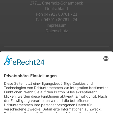
27711 Osterholz-Scharmbeck
Deutschland
Fon 04791 / 80761 - 21
Fax 04791 / 80761 - 24
Impressum
Datenschutz
Top 100
Hot 50
Top Neueinsteiger
Highscores
Jahrescharts
Top 100
Hot 50