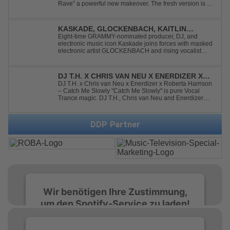
Rave” a powerful new makeover. The fresh version is set
to ignite dance floors and bring every festival to a boiling
point. Featuring massive kicks and the beloved melody
that made the or...
KASKADE, GLOCKENBACH, KAITLIN
ARAGON - RUNAWAY
Eight-time GRAMMY-nominated producer, DJ, and
electronic music icon Kaskade joins forces with masked
electronic artist GLOCKENBACH and rising vocalist
Kaitlin Aragon for their new collaboration “Runaway,”
arriving July 31st. The track marks the fourth single from
Kaskade’s forthcoming ORIGIN...
DJ T.H. X CHRIS VAN NEU X ENERDIZER X
ROBERTA HARRISON - CATCH ME SLOWLY
DJ T.H. x Chris van Neu x Enerdizer x Roberta Harrison
– Catch Me Slowly "Catch Me Slowly" is pure Vocal
Trance magic. DJ T.H., Chris van Neu and Enerdizer
create an uplifting journey filled with emotional
melodies, euphoric energy and that unmistakable
Balearic Ibiza trance vibe. At the hear...
DDP Partner
Wir benötigen Ihre Zustimmung,
um den Spotify-Service zu laden!
Wir verwenden Spotify, um Inhalte