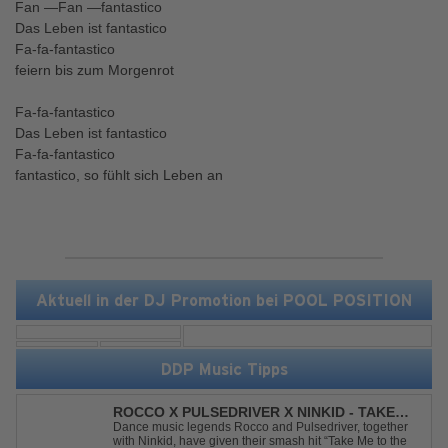
Fan —Fan —fantastico
Das Leben ist fantastico
Fa-fa-fantastico
feiern bis zum Morgenrot
Fa-fa-fantastico
Das Leben ist fantastico
Fa-fa-fantastico
fantastico, so fühlt sich Leben an
Aktuell in der DJ Promotion bei POOL POSITION
DDP Music Tipps
ROCCO X PULSEDRIVER X NINKID - TAKE
ME TO THE RAVE (FESTIVAL MIX)
Dance music legends Rocco and Pulsedriver, together
with Ninkid, have given their smash hit “Take Me to the