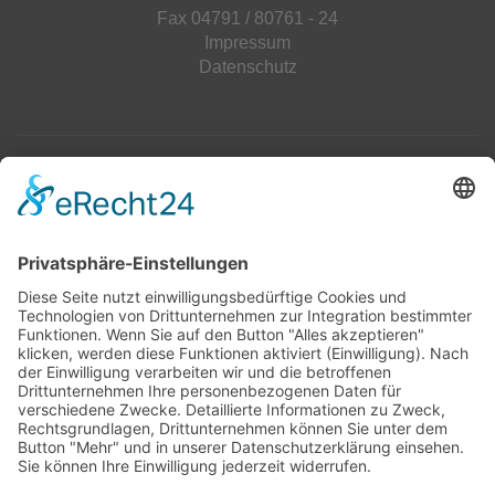
Fax 04791 / 80761 - 24
Impressum
Datenschutz
Top 100
Hot 50
Top Neueinsteiger
Highscores
Jahrescharts
Top 100
Hot 50
Top Neueinsteiger
Highscores
Jahrescharts