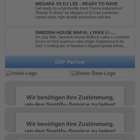
makeover. From emotional singalong moments t...
MEGARA VS DJ LEE - READY TO RAVE
Get ready for a full-throttle Hard Trance experience!
"Ready To Rave" by Megara vs DJ Lee combines
crystal-clear, high-quality production with the
unmistakable spirit of the '90s. Driven by an uplifting,
high-energy melody and pounding, stomping drums, this
track delivers pure rave nostalgia wh...
SWEDISH HOUSE MAFIA, LYKKE LI -
HAPPINESS IS SO SAD
On July 30th, Swedish House Mafia & Lykke Li combine
forces on their euphoric new single 'Happiness Is So
Sad' // Uniting two of Sweden's biggest global artists,
'Happiness Is So Sad' is a record that reflects on how the
happiest moments are often the hardest to say goodbye
to // The track was ...
DDP Partner
Wir benötigen Ihre Zustimmung,
um den Spotify-Service zu laden!
Wir verwenden Spotify, um Inhalte
Wir benötigen Ihre Zustimmung,
einzubetten. Dieser Service kann Daten zu
um den Spotify-Service zu laden!
Ihren Aktivitäten sammeln. Bitte lesen Sie die
Details durch und stimmen Sie der Nutzung