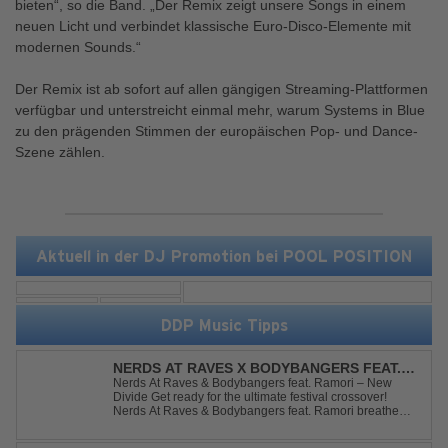
bieten“, so die Band. „Der Remix zeigt unsere Songs in einem
neuen Licht und verbindet klassische Euro-Disco-Elemente mit
modernen Sounds.“
Der Remix ist ab sofort auf allen gängigen Streaming-Plattformen
verfügbar und unterstreicht einmal mehr, warum Systems in Blue
zu den prägenden Stimmen der europäischen Pop- und Dance-
Szene zählen.
Aktuell in der DJ Promotion bei POOL POSITION
DDP Music Tipps
NERDS AT RAVES X BODYBANGERS FEAT.
RAMORI - NEW DIVIDE
Nerds At Raves & Bodybangers feat. Ramori – New
Divide Get ready for the ultimate festival crossover!
Nerds At Raves & Bodybangers feat. Ramori breathe
new life into Linkin Park's legendary anthem "New
Divide" with a massive Techno Bigroom Festival