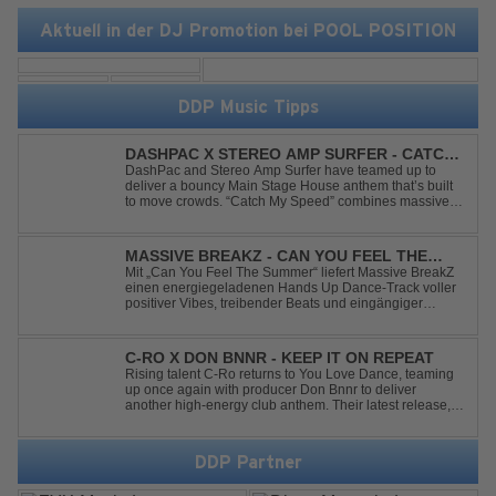
Aktuell in der DJ Promotion bei POOL POSITION
DDP Music Tipps
DASHPAC X STEREO AMP SURFER - CATCH
MY SPEED
DashPac and Stereo Amp Surfer have teamed up to
deliver a bouncy Main Stage House anthem that’s built
to move crowds. “Catch My Speed” combines massive
lead sounds, pumping basslines, and infectious energy
into one festival-ready package. Packed with peak-time
vibes and unstoppable momentum, th...
MASSIVE BREAKZ - CAN YOU FEEL THE
SUMMER
Mit „Can You Feel The Summer“ liefert Massive BreakZ
einen energiegeladenen Hands Up Dance-Track voller
positiver Vibes, treibender Beats und eingängiger
Melodie. Der Song bringt das Gefühl von Sommer,
Freiheit und unvergesslichen Nächten direkt auf die
Tanzfläche – perfekt für Clubs, Festivals...
C-RO X DON BNNR - KEEP IT ON REPEAT
Rising talent C-Ro returns to You Love Dance, teaming
up once again with producer Don Bnnr to deliver
another high-energy club anthem. Their latest release,
"Keep It On Repeat," fuses an infectious vocal hook with
a driving blend of Techno and House, creating the
perfect soundtrack for peak-tim...
DDP Partner