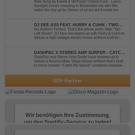
New Song by Eveek & VolTrack ! Check it out... Lyrics:
Sunlight comes creeping in Illuminates our skin We
watch the day go by Stories of all we did It made me
think of you It made me think of you Under a trillion stars
We danced on top of cars ...
DJ DEE ASS FEAT. HURRY & CUHN - TWO
LEFT SHOES
No rhythm? Perfect. That’s the whole point. With "Two
Left Shoes", DJ Dee Ass teams up with Hurry & Cuhn to
deliver a high-voltage electro house anthem built for
chaotic dancefloors and unforgettable nights. Loud,
unapologetic, and irresistibly catchy, this track turns
clumsiness into confid...
DASHPAC X STEREO AMP SURFER - CATCH
MY SPEED
DashPac and Stereo Amp Surfer have teamed up to
deliver a bouncy Main Stage House anthem that’s built
to move crowds. “Catch My Speed” combines massive
lead sounds, pumping basslines, and infectious energy
into one festival-ready package. Packed with peak-time
vibes and unstoppable momentum, th...
DDP Partner
Wir benötigen Ihre Zustimmung,
um den Spotify-Service zu laden!