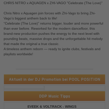
CHRIS NITRO x AQUAGEN x ZHI-VAGO "Celebrate (The Love)"
Chris Nitro x Aquagen join forces with Zhi-Vago to bring Zhi-
Vago’s biggest anthem back to life!
“Celebrate (The Love)” returns bigger, louder and more powerful
than ever before. Reworked for the modern dancefloor, this
brand-new production pushes the energy to the next level with
pounding beats, massive drops and the unforgettable hit melody
that made the original a true classic.
A timeless anthem reborn — ready to ignite clubs, festivals and
playlists worldwide!
Aktuell in der DJ Promotion bei POOL POSITION
DDP Music Tipps
EVEEK & VOLTRACK - WINGS