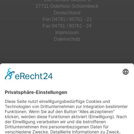
27711 Osterholz-Scharmbeck
Deutschland
Fon 04791 / 80761 - 21
Fax 04791 / 80761 - 24
Impressum
Datenschutz
Top 100
Hot 50
Top Neueinsteiger
Highscores
Jahrescharts
Top 100
Hot 50