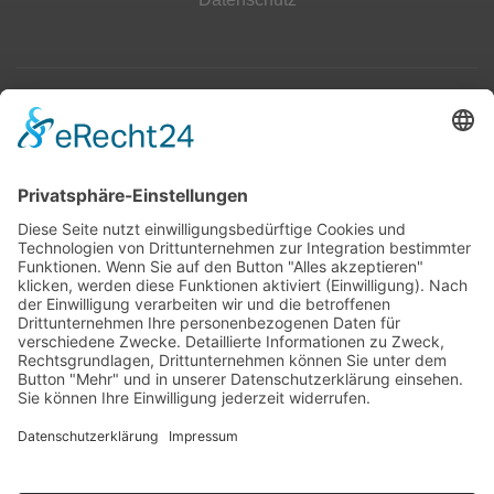
Top 100
Hot 50
Top Neueinsteiger
Highscores
Jahrescharts
Top 100
Hot 50
Top Neueinsteiger
Highscores
Jahrescharts