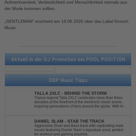
Aufmerksamkeit, Verlässlichkeit und Menschlichkeit niemals aus
der Mode kommen sollten.
„GENTLEMAN“ erscheint am 19.06.2026 über das Label Grosch
Music.
Aktuell in der DJ Promotion bei POOL POSITION
DDP Music Tipps
TALLA 2XLC - BEHIND THE STORM
Trance legend Talla 2XLC celebrates more than three
decades at the forefront of the electronic music scene,
inspiring generations of fans around the globe. With his
latest release, "Behind The Storm," he once again
showcases his unmistakable sound, delivering Uplifting
Vocal Trance at its very ...
DANIEL SLAM - STAB THE TRACK
Aggressive Drum and Bass track with captivating male
vocals featuring Daniel Slam´s signature sond, perfect
for workout and gaming playlists.