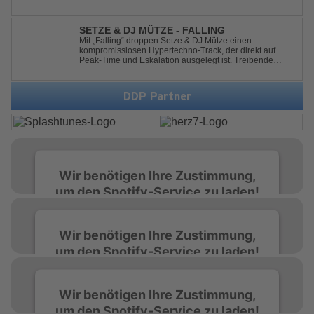
SETZE & DJ MÜTZE - FALLING
Mit „Falling“ droppen Setze & DJ Mütze einen
kompromisslosen Hypertechno-Track, der direkt auf
Peak-Time und Eskalation ausgelegt ist. Treibende
Kicks, verzerrte Synths und energiegeladene Drops
verschmelzen zu einem Sound, der keine Pausen kennt
– roh, schnell und absolut mitreißend. Zwischen ...
DDP Partner
Wir benötigen Ihre Zustimmung,
um den Spotify-Service zu laden!
Wir verwenden Spotify, um Inhalte
Wir benötigen Ihre Zustimmung,
einzubetten. Dieser Service kann Daten zu
um den Spotify-Service zu laden!
Ihren Aktivitäten sammeln. Bitte lesen Sie die
Details durch und stimmen Sie der Nutzung
des Service zu, um diese Inhalte anzuzeigen.
Wir verwenden Spotify, um Inhalte
Wir benötigen Ihre Zustimmung,
einzubetten. Dieser Service kann Daten zu
um den Spotify-Service zu laden!