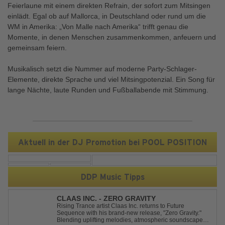
Feierlaune mit einem direkten Refrain, der sofort zum Mitsingen
einlädt. Egal ob auf Mallorca, in Deutschland oder rund um die
WM in Amerika: „Von Malle nach Amerika“ trifft genau die
Momente, in denen Menschen zusammenkommen, anfeuern und
gemeinsam feiern.
Musikalisch setzt die Nummer auf moderne Party-Schlager-
Elemente, direkte Sprache und viel Mitsingpotenzial. Ein Song für
lange Nächte, laute Runden und Fußballabende mit Stimmung.
Aktuell in der DJ Promotion bei POOL POSITION
DDP Music Tipps
CLAAS INC. - ZERO GRAVITY
Rising Trance artist Claas Inc. returns to Future
Sequence with his brand-new release, "Zero Gravity."
Blending uplifting melodies, atmospheric soundscapes,