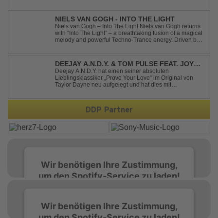
and powerful energy, this track takes listeners on an
unforgettable journey through the finest Uplifting Trance.
Featuring epic breakdowns...
NIELS VAN GOGH - INTO THE LIGHT
Niels van Gogh – Into The Light Niels van Gogh returns
with “Into The Light” – a breathtaking fusion of a magical
melody and powerful Techno-Trance energy. Driven by
euphoric synths, soaring emotions, and a massive peak-
time groove, this track delivers pure goosebumps from
start to finish. Kn...
DEEJAY A.N.D.Y. & TOM PULSE FEAT. JOY
ANDERSEN - PROVE YOUR LOVE
Deejay A.N.D.Y. hat einen seiner absoluten
Lieblingsklassiker „Prove Your Love“ im Original von
Taylor Dayne neu aufgelegt und hat dies mit
namenhafter Unterstützung von Tom Pulse und
Sängerin Joy Andersen getan. Der frische Sound für
einen weltweit bekannten Hit animiert direkt wieder zum
DDP Partner
tanz...
Wir benötigen Ihre Zustimmung,
um den Spotify-Service zu laden!
Wir verwenden Spotify, um Inhalte
Wir benötigen Ihre Zustimmung,
einzubetten. Dieser Service kann Daten zu
um den Spotify-Service zu laden!