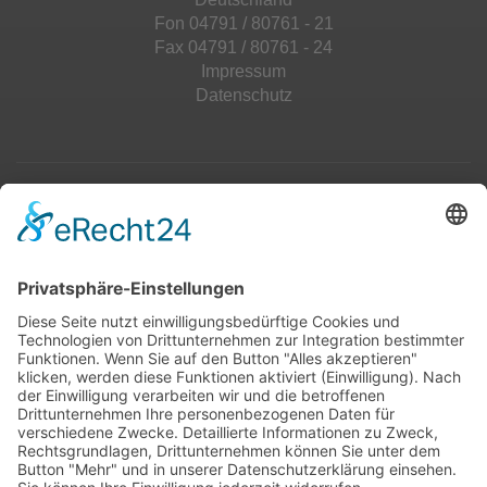
Fon 04791 / 80761 - 21
Fax 04791 / 80761 - 24
Impressum
Datenschutz
Top 100
Hot 50
Top Neueinsteiger
Highscores
Jahrescharts
Top 100
Hot 50
Top Neueinsteiger
Highscores