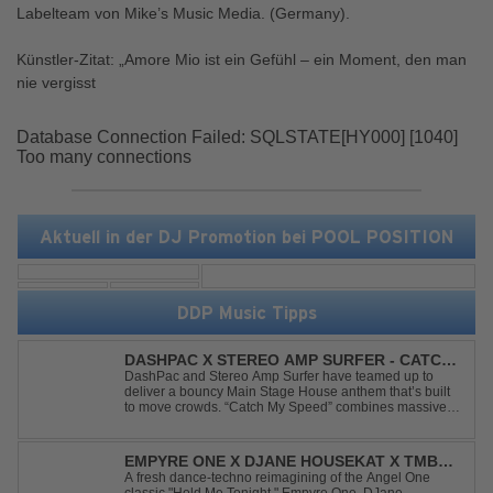
Labelteam von Mike’s Music Media. (Germany).
Künstler-Zitat: „Amore Mio ist ein Gefühl – ein Moment, den man
nie vergisst
Database Connection Failed: SQLSTATE[HY000] [1040]
Too many connections
Aktuell in der DJ Promotion bei POOL POSITION
DDP Music Tipps
DASHPAC X STEREO AMP SURFER - CATCH
MY SPEED
DashPac and Stereo Amp Surfer have teamed up to
deliver a bouncy Main Stage House anthem that’s built
to move crowds. “Catch My Speed” combines massive
lead sounds, pumping basslines, and infectious energy
into one festival-ready package. Packed with peak-time
vibes and unstoppable momentum, th...
EMPYRE ONE X DJANE HOUSEKAT X TMBR -
HOLD ME TONIGHT
A fresh dance-techno reimagining of the Angel One