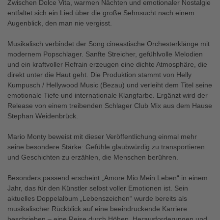
Zwischen Dolce Vita, warmen Nächten und emotionaler Nostalgie
entfaltet sich ein Lied über die große Sehnsucht nach einem
Augenblick, den man nie vergisst.
Musikalisch verbindet der Song cineastische Orchesterklänge mit
modernem Popschlager. Sanfte Streicher, gefühlvolle Melodien
und ein kraftvoller Refrain erzeugen eine dichte Atmosphäre, die
direkt unter die Haut geht. Die Produktion stammt von Helly
Kumpusch / Hellywood Music (Bezau) und verleiht dem Titel seine
emotionale Tiefe und internationale Klangfarbe. Ergänzt wird der
Release von einem treibenden Schlager Club Mix aus dem Hause
Stephan Weidenbrück.
Mario Monty beweist mit dieser Veröffentlichung einmal mehr
seine besondere Stärke: Gefühle glaubwürdig zu transportieren
und Geschichten zu erzählen, die Menschen berühren.
Besonders passend erscheint „Amore Mio Mein Leben“ in einem
Jahr, das für den Künstler selbst voller Emotionen ist. Sein
aktuelles Doppelalbum „Lebenszeichen“ wurde bereits als
musikalischer Rückblick auf eine beeindruckende Karriere
beschrieben – eine Reise durch Höhen, Herausforderungen und