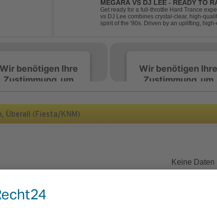
MEGARA VS DJ LEE - READY TO R
Get ready for a full-throttle Hard Trance e
vs DJ Lee combines crystal-clear, high-quali
spirit of the '90s. Driven by an uplifting, h
stomping drums, this track delivers pure rave
Wir benötigen Ihre
Wir benötigen Ihr
Zustimmung, um
Zustimmung, um
den Spotify-
den Spotify-
Service zu laden!
Service zu laden!
 Überall (Fiesta/KNM)
Wir verwenden Spotify,
Wir verwenden Spotify,
um Inhalte einzubetten.
um Inhalte einzubetten.
Dieser Service kann
Dieser Service kann
Daten zu Ihren
Daten zu Ihren
Keine Daten
Aktivitäten sammeln.
Aktivitäten sammeln.
Bitte lesen Sie die Details
Bitte lesen Sie die Detail
durch und stimmen Sie
durch und stimmen Sie
der Nutzung des Service
der Nutzung des Servic
zu, um diese Inhalte
zu, um diese Inhalte
anzuzeigen.
anzuzeigen.