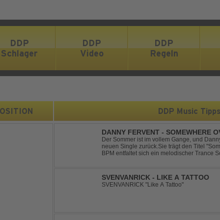
DDP
DDP
DDP
Schlager
Video
Regeln
 POSITION
DDP Music Tipp
DANNY FERVENT - SOMEWHERE O
Der Sommer ist im vollem Gange, und Danny 
neuen Single zurück.Sie trägt den Titel "S
BPM entfaltet sich ein melodischer Trance S
atmosphärische Dichte und mitreißende Dyna
g...
SVENVANRICK - LIKE A TATTOO
SVENVANRICK "Like A Tattoo"