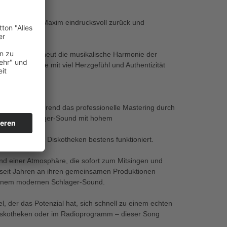
 Stern & Mario Maxim eindrucksvoll zurück und
d Energie.
ts und zeigt erneut die musikalische Harmonie der
rn selbst, die mit viel Herzgefühl und Authentizität
s
enschaft.
o Murano), während das professionelle Mastering durch
n moderner Schlager-Sound mit hohem
nzflächen der Diskotheken bestens funktioniert.
und einer Atmosphäre, die sofort zum Mitsingen und
 seit Jahren an ihren gemeinsamen Produktionen
 einem modernen Schlager-Sound.
l, der das Potenzial hat, sich schnell zu einem echten
n Diskotheken oder im Radioprogramm – dieser Song