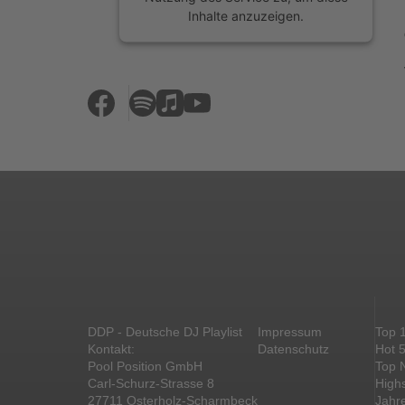
Inhalte anzuzeigen.
Mehr Informationen
Akzeptieren
powered by
Usercentrics Consent
Management Platform
&
eRecht24
DDP - Deutsche DJ Playlist
Impressum
Top 
Kontakt:
Datenschutz
Hot 
Pool Position GmbH
Top 
Carl-Schurz-Strasse 8
High
27711 Osterholz-Scharmbeck
Jahr