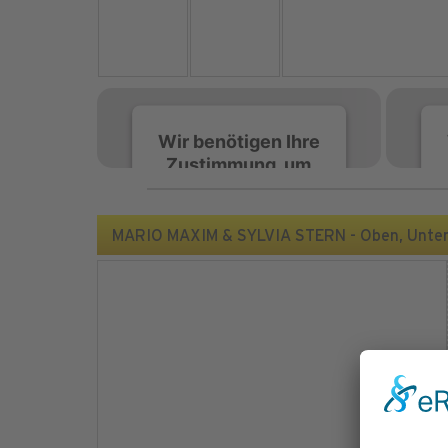
Wir benötigen Ihre
Zustimmung, um
den Spotify-
Service zu laden!
MARIO MAXIM & SYLVIA STERN - Oben, Unten,
Wir verwenden Spotify,
um Inhalte einzubetten.
Dieser Service kann
Daten zu Ihren
Aktivitäten sammeln.
Bitte lesen Sie die Details
durch und stimmen Sie
der Nutzung des Service
zu, um diese Inhalte
anzuzeigen.