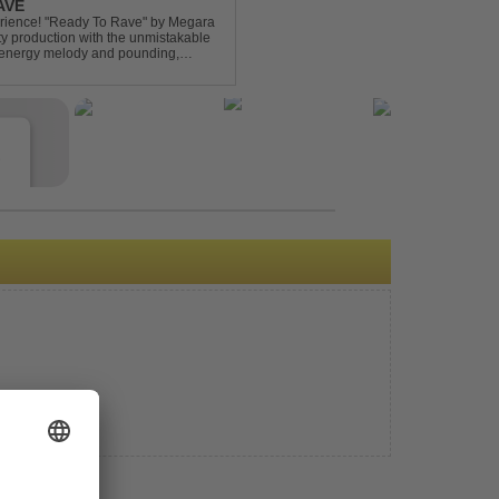
AVE
xperience! "Ready To Rave" by Megara
ty production with the unmistakable
igh-energy melody and pounding,
 nostalgia wh...
e
s
e