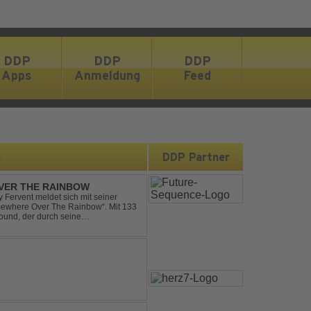
DDP
DDP
DDP
Apps
Anmeldung
Feed
s
DDP Partner
VER THE RAINBOW
Fervent meldet sich mit seiner
omewhere Over The Rainbow“. Mit 133
ound, der durch seine
mik überzeugt. Kraftvolle, zugleich