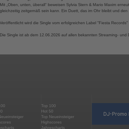
Mit „Oben, unten, überall“ beweisen Sylvia Stern & Mario Maxim erneu
gleichzeitig zeitgemäß sein kann. Ein Duett, das im Ohr bleibt und den
Veröffentlicht wird die Single vom erfolgreichen Label "Fiesta Record
Die Single ist ab dem 12.06.2026 auf allen bekannten Streaming- und 
100
Top 100
50
Hot 50
DJ-Promo 
Neueinsteiger
Top Neueinsteiger
scores
Highscores
escharts
Jahrescharts