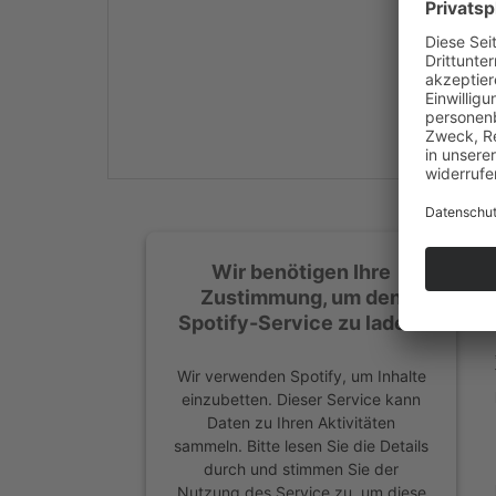
Mehr Informationen
Akzeptieren
powered by
Usercentrics
Consent Management
Platform
&
eRecht24
Wir benötigen Ihre
Zustimmung, um den
Spotify-Service zu laden!
Wir verwenden Spotify, um Inhalte
einzubetten. Dieser Service kann
Daten zu Ihren Aktivitäten
sammeln. Bitte lesen Sie die Details
durch und stimmen Sie der
Nutzung des Service zu, um diese