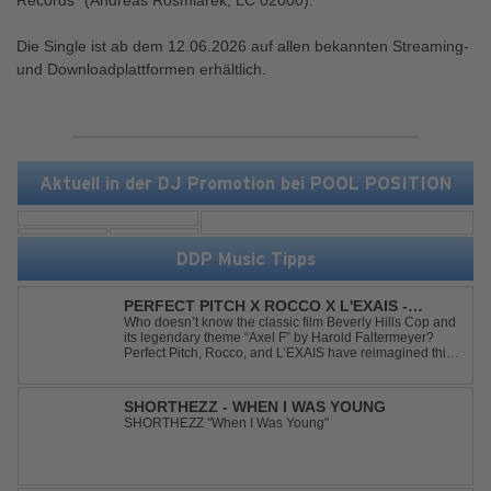
Records" (Andreas Rosmiarek, LC 02000).
Die Single ist ab dem 12.06.2026 auf allen bekannten Streaming-
und Downloadplattformen erhältlich.
Aktuell in der DJ Promotion bei POOL POSITION
DDP Music Tipps
PERFECT PITCH X ROCCO X L'EXAIS -
DANCING ON FIRE
Who doesn’t know the classic film Beverly Hills Cop and
its legendary theme “Axel F” by Harold Faltermeyer?
Perfect Pitch, Rocco, and L’EXAIS have reimagined this
timeless classic with a fresh, modern approach.
Featuring an original vocal hook and a contemporary
production style, they respectf...
SHORTHEZZ - WHEN I WAS YOUNG
SHORTHEZZ "When I Was Young"