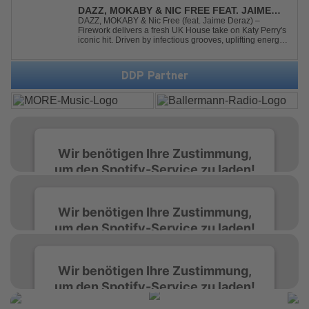
DAZZ, MOKABY & NIC FREE FEAT. JAIME
DERAZ - FIREWORK
DAZZ, MOKABY & Nic Free (feat. Jaime Deraz) –
Firework delivers a fresh UK House take on Katy Perry's
iconic hit. Driven by infectious grooves, uplifting energy,
and Jaime Deraz's stunning vocals, this reimagined
cover brings a modern club vibe while preserving the
emotional power of the origin...
DDP Partner
Wir benötigen Ihre Zustimmung,
um den Spotify-Service zu laden!
Wir verwenden Spotify, um Inhalte
Wir benötigen Ihre Zustimmung,
einzubetten. Dieser Service kann Daten zu
um den Spotify-Service zu laden!
Ihren Aktivitäten sammeln. Bitte lesen Sie die
Details durch und stimmen Sie der Nutzung
des Service zu, um diese Inhalte anzuzeigen.
Wir verwenden Spotify, um Inhalte
Wir benötigen Ihre Zustimmung,
einzubetten. Dieser Service kann Daten zu
um den Spotify-Service zu laden!
Ihren Aktivitäten sammeln. Bitte lesen Sie die
Mehr Informationen
Details durch und stimmen Sie der Nutzung