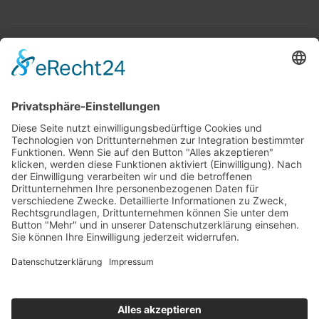
Top 100
Hot 50
Top Neueinsteiger
Highscores
Jahrescharts
Top 100
Hot 50
Top Neueinsteiger
Highscores
Jahrescharts