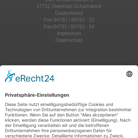
27711 Osterholz-Scharmbeck
Deutschland
Fon 04791 / 80761 - 21
Fax 04791 / 80761 - 24
Impressum
Datenschutz
Top 100
Hot 50
Top Neueinsteiger
Highscores
Jahrescharts
Top 100
Hot 50