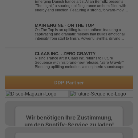
Emerging Danish trance artist Allan Berndtz presents
“The Light,” a soaring uplifting trance anthem filled with
energy and emotion. Featuring a strong, forward-moving
melody, the track showcases the signature quality and
spirit of a Future Sequence release.
MAIN ENGINE - ON THE TOP
On The Top is an uplifting trance anthem featuring a
captivating and dramatic melody that builds emotional
intensity from start to finish. Powerful synths, driving
rhythms, and an epic arrangement create an
unforgettable atmosphere, while the soaring lead
melody delivers moments of pure euphori...
CLAAS INC. - ZERO GRAVITY
Rising Trance artist Claas Inc. returns to Future
Sequence with his brand-new release, "Zero Gravity."
Blending uplifting melodies, atmospheric soundscapes,
and powerful energy, this track takes listeners on an
unforgettable journey through the finest Uplifting Trance.
Featuring epic breakdowns...
DDP Partner
Wir benötigen Ihre Zustimmung,
um den Spotify-Service zu laden!