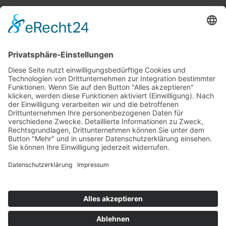
Top 100
Hot 50
Top Neueinsteiger
Highscores
Jahrescharts
Top 100
Hot 50
Top Neueinsteiger
Highscores
Jahrescharts
DJ-Promo buchen