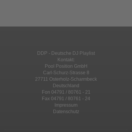
Ihren Aktivitäten sammeln. Bitte lesen Sie die
Mehr Informationen
powered by
Usercentrics Consent
Details durch und stimmen Sie der Nutzung
Management Platform
&
eRecht24
des Service zu, um diese Inhalte anzuzeigen.
Akzeptieren
Mehr Informationen
powered by
Usercentrics Consent
Management Platform
&
eRecht24
Akzeptieren
DDP - Deutsche DJ Playlist
powered by
Usercentrics Consent
Kontakt:
Management Platform
&
eRecht24
Pool Position GmbH
Carl-Schurz-Strasse 8
27711 Osterholz-Scharmbeck
Deutschland
Fon 04791 / 80761 - 21
Fax 04791 / 80761 - 24
Impressum
Datenschutz