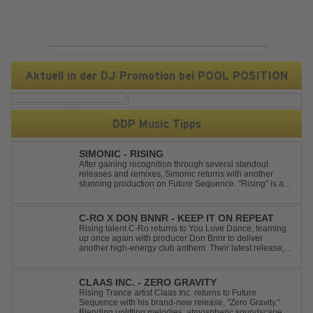
Aktuell in der DJ Promotion bei POOL POSITION
DDP Music Tipps
SIMONIC - RISING
After gaining recognition through several standout
releases and remixes, Simonic returns with another
stunning production on Future Sequence. "Rising" is a
powerful Uplifting Emotional Vocal Trance anthem,
combining breathtaking vocals, uplifting energy, and
goosebump-inducing melodies. A must-...
C-RO X DON BNNR - KEEP IT ON REPEAT
Rising talent C-Ro returns to You Love Dance, teaming
up once again with producer Don Bnnr to deliver
another high-energy club anthem. Their latest release,
"Keep It On Repeat," fuses an infectious vocal hook with
a driving blend of Techno and House, creating the
perfect soundtrack for peak-tim...
CLAAS INC. - ZERO GRAVITY
Rising Trance artist Claas Inc. returns to Future
Sequence with his brand-new release, "Zero Gravity."
Blending uplifting melodies, atmospheric soundscapes,