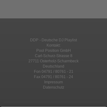
Ihren Aktivitäten sammeln. Bitte lesen Sie die
Mehr Informationen
powered by
Usercentrics Consent
Details durch und stimmen Sie der Nutzung
Management Platform
&
eRecht24
des Service zu, um diese Inhalte anzuzeigen.
Akzeptieren
Mehr Informationen
powered by
Usercentrics Consent
Management Platform
&
eRecht24
Akzeptieren
DDP - Deutsche DJ Playlist
powered by
Usercentrics Consent
Kontakt:
Management Platform
&
eRecht24
Pool Position GmbH
Carl-Schurz-Strasse 8
27711 Osterholz-Scharmbeck
Deutschland
Fon 04791 / 80761 - 21
Fax 04791 / 80761 - 24
Impressum
Datenschutz