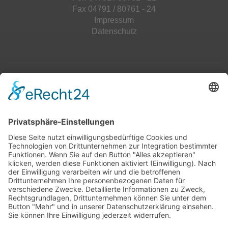
Fax 04791 / 80761 - 24
Impressum
Datenschutz
Top 100
Hot 50
Top Neueinsteiger
Highscores
Jahrescharts
Top 100
Hot 50
Top Neueinsteiger
Highscores
Jahrescharts