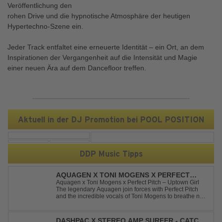
Veröffentlichung den
rohen Drive und die hypnotische Atmosphäre der heutigen
Hypertechno-Szene ein.
Jeder Track entfaltet eine erneuerte Identität – ein Ort, an dem
Inspirationen der Vergangenheit auf die Intensität und Magie
einer neuen Ära auf dem Dancefloor treffen.
Aktuell in der DJ Promotion bei POOL POSITION
DDP Music Tipps
AQUAGEN X TONI MOGENS X PERFECT
PITCH - UPTOWN GIRL
Aquagen x Toni Mogens x Perfect Pitch – Uptown Girl
The legendary Aquagen join forces with Perfect Pitch
and the incredible vocals of Toni Mogens to breathe new
life into Billy Joel's timeless classic "Uptown Girl."
Combining a bouncy bassline and a fresh, feel-good
production, this modern da...
DASHPAC X STEREO AMP SURFER - CATCH