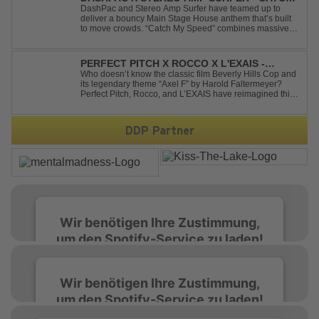
MY SPEED
DashPac and Stereo Amp Surfer have teamed up to
deliver a bouncy Main Stage House anthem that’s built
to move crowds. “Catch My Speed” combines massive
lead sounds, pumping basslines, and infectious energy
into one festival-ready package. Packed with peak-time
vibes and unstoppable momentum, th...
PERFECT PITCH X ROCCO X L'EXAIS -
DANCING ON FIRE
Who doesn’t know the classic film Beverly Hills Cop and
its legendary theme “Axel F” by Harold Faltermeyer?
Perfect Pitch, Rocco, and L’EXAIS have reimagined this
timeless classic with a fresh, modern approach.
Featuring an original vocal hook and a contemporary
production style, they respectf...
DDP Partner
Wir benötigen Ihre Zustimmung,
um den Spotify-Service zu laden!
Wir verwenden Spotify, um Inhalte
Wir benötigen Ihre Zustimmung,
einzubetten. Dieser Service kann Daten zu
um den Spotify-Service zu laden!
Ihren Aktivitäten sammeln. Bitte lesen Sie die
Details durch und stimmen Sie der Nutzung