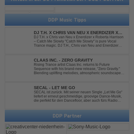
DDP Music Tipps
DJ T.H. X CHRIS VAN NEU X ENERDIZER X
ROBERTA HARRISON - CATCH ME SLOWLY
DJ T.H. x Chris van Neu x Enerdizer x Roberta Harrison
– Catch Me Slowly "Catch Me Slowly" is pure Vocal
Trance magic. DJ T.H., Chris van Neu and Enerdizer
create an uplifting journey filled with emotional
melodies, euphoric energy and that unmistakable
Balearic Ibiza trance vibe. At the hear...
CLAAS INC. - ZERO GRAVITY
Rising Trance artist Claas Inc. returns to Future
Sequence with his brand-new release, "Zero Gravity."
Blending uplifting melodies, atmospheric soundscapes,
and powerful energy, this track takes listeners on an
unforgettable journey through the finest Uplifting Trance.
Featuring epic breakdowns...
SECAL - LET ME GO
SECAL ist zurück. Mit seiner neuen Single „Let Me Go“
liefert er erneut geschmeidige, groovige Dance-Musik,
die perfekt für den Dancefloor, aber auch fürs Radio
oder die persönliche Dance-Playlist im Alltag geeignet
ist. Deep House trifft auf Dance-Pop – man darf
gespannt sein, was als Nächstes...
DDP Partner