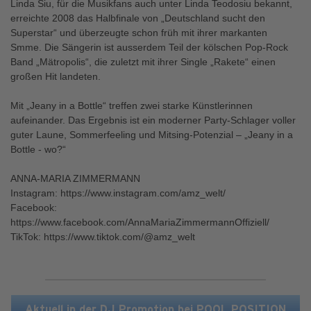
Linda Siu, für die Musikfans auch unter Linda Teodosiu bekannt,
erreichte 2008 das Halbfinale von „Deutschland sucht den
Superstar“ und überzeugte schon früh mit ihrer markanten
Smme. Die Sängerin ist ausserdem Teil der kölschen Pop-Rock
Band „Mätropolis“, die zuletzt mit ihrer Single „Rakete“ einen
großen Hit landeten.
Mit „Jeany in a Bottle“ treffen zwei starke Künstlerinnen
aufeinander. Das Ergebnis ist ein moderner Party-Schlager voller
guter Laune, Sommerfeeling und Mitsing-Potenzial – „Jeany in a
Bottle - wo?“
ANNA-MARIA ZIMMERMANN
Instagram: https://www.instagram.com/amz_welt/
Facebook:
https://www.facebook.com/AnnaMariaZimmermannOffiziell/
TikTok: https://www.tiktok.com/@amz_welt
Aktuell in der DJ Promotion bei POOL POSITION