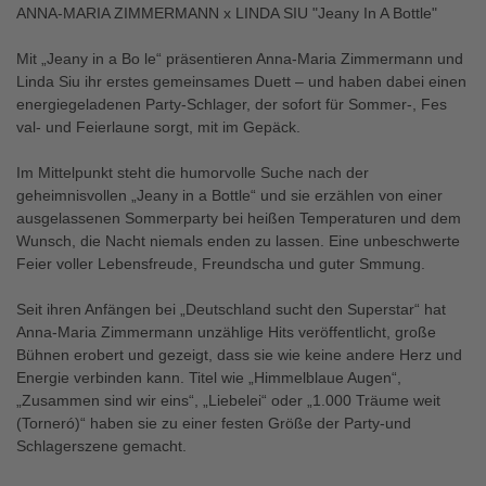
ANNA-MARIA ZIMMERMANN x LINDA SIU "Jeany In A Bottle"
Mit „Jeany in a Bo le“ präsentieren Anna-Maria Zimmermann und
Linda Siu ihr erstes gemeinsames Duett – und haben dabei einen
energiegeladenen Party-Schlager, der sofort für Sommer-, Fes
val- und Feierlaune sorgt, mit im Gepäck.
Im Mittelpunkt steht die humorvolle Suche nach der
geheimnisvollen „Jeany in a Bottle“ und sie erzählen von einer
ausgelassenen Sommerparty bei heißen Temperaturen und dem
Wunsch, die Nacht niemals enden zu lassen. Eine unbeschwerte
Feier voller Lebensfreude, Freundscha und guter Smmung.
Seit ihren Anfängen bei „Deutschland sucht den Superstar“ hat
Anna-Maria Zimmermann unzählige Hits veröffentlicht, große
Bühnen erobert und gezeigt, dass sie wie keine andere Herz und
Energie verbinden kann. Titel wie „Himmelblaue Augen“,
„Zusammen sind wir eins“, „Liebelei“ oder „1.000 Träume weit
(Torneró)“ haben sie zu einer festen Größe der Party-und
Schlagerszene gemacht.