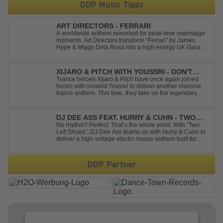
DDP Music Tipps
ART DIRECTORS - FERRARI
A worldwide anthem reworked for peak-time mainstage
moments. Art Directors transform “Ferrari” by James
Hype & Miggy Dela Rosa into a high-energy UK Garage
House weapon, packed with punchy grooves and
irresistible momentum. Designed for clubs and festival
crowds alike, this remix elevates the o...
XIJARO & PITCH WITH YOUSSRI - DON'T
YOU WORRY CHILD
Trance heroes Xijaro & Pitch have once again joined
forces with vocalist Youssri to deliver another massive
trance anthem. This time, they take on the legendary
Swedish House Mafia classic "Don't You Worry Child"
and transform it into a breathtaking trance banger while
perfectly preserving the...
DJ DEE ASS FEAT. HURRY & CUHN - TWO
LEFT SHOES
No rhythm? Perfect. That’s the whole point. With "Two
Left Shoes", DJ Dee Ass teams up with Hurry & Cuhn to
deliver a high-voltage electro house anthem built for
chaotic dancefloors and unforgettable nights. Loud,
unapologetic, and irresistibly catchy, this track turns
clumsiness into confid...
DDP Partner