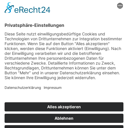
Top 100
Hot 50
Top Neueinsteiger
Highscores
Jahrescharts
Top 100
Hot 50
Top Neueinsteiger
Highscores
Jahrescharts
DJ-Promo buchen