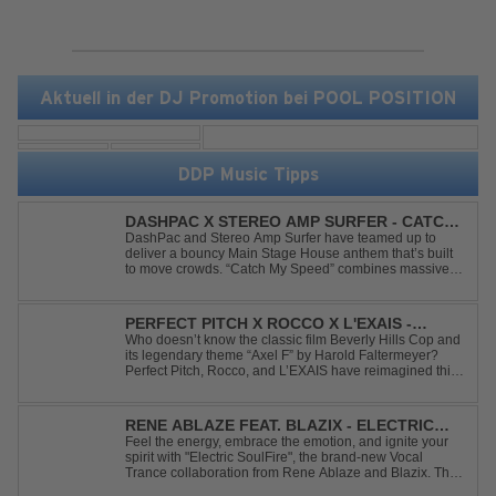
Aktuell in der DJ Promotion bei POOL POSITION
DDP Music Tipps
DASHPAC X STEREO AMP SURFER - CATCH
MY SPEED
DashPac and Stereo Amp Surfer have teamed up to
deliver a bouncy Main Stage House anthem that’s built
to move crowds. “Catch My Speed” combines massive
lead sounds, pumping basslines, and infectious energy
into one festival-ready package. Packed with peak-time
vibes and unstoppable momentum, th...
PERFECT PITCH X ROCCO X L'EXAIS -
DANCING ON FIRE
Who doesn’t know the classic film Beverly Hills Cop and
its legendary theme “Axel F” by Harold Faltermeyer?
Perfect Pitch, Rocco, and L’EXAIS have reimagined this
timeless classic with a fresh, modern approach.
Featuring an original vocal hook and a contemporary
production style, they respectf...
RENE ABLAZE FEAT. BLAZIX - ELECTRIC
SOULFIRE
Feel the energy, embrace the emotion, and ignite your
spirit with "Electric SoulFire", the brand-new Vocal
Trance collaboration from Rene Ablaze and Blazix. This
release delivers two unique journeys through the world