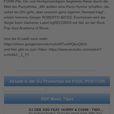
FOHR-Pils, Gin und Hochprozentigem begleitete Reise durch die
Welt der Partydrinks. „Wir wollten eine Party-Hymne schaffen, die
sofort ins Ohr geht, aber unseren ganz eigenen Stempel trägt“,
erklärt Interims-Sänger ROBERTO BATES. Erscheinen wird die
Single beim Gießener Label bgRECORDS mit Sitz an der Rock
Pop Jazz Academy of Music.
Und die KI weiß noch mehr:
https://share.google/aimode/my4xWTvnIRQkoQ8o5
und hier gibt es zum Video: https://www.youtube.com/watch?
v=HxNtJ-_1_YY
Aktuell in der DJ Promotion bei POOL POSITION
DDP Music Tipps
DJ DEE ASS FEAT. HURRY & CUHN - TWO
LEFT SHOES
No rhythm? Perfect. That’s the whole point. With "Two