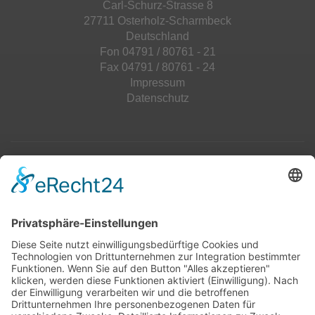
Carl-Schurz-Strasse 8
27711 Osterholz-Scharmbeck
Deutschland
Fon 04791 / 80761 - 21
Fax 04791 / 80761 - 24
Impressum
Datenschutz
Top 100
Hot 50
Top Neueinsteiger
Highscores
Jahrescharts
Top 100