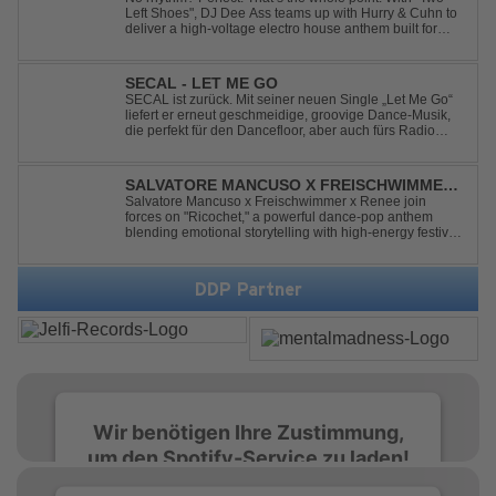
Left Shoes", DJ Dee Ass teams up with Hurry & Cuhn to
deliver a high-voltage electro house anthem built for
chaotic dancefloors and unforgettable nights. Loud,
unapologetic, and irresistibly catchy, this track turns
clumsiness into confid...
SECAL - LET ME GO
SECAL ist zurück. Mit seiner neuen Single „Let Me Go“
liefert er erneut geschmeidige, groovige Dance-Musik,
die perfekt für den Dancefloor, aber auch fürs Radio
oder die persönliche Dance-Playlist im Alltag geeignet
ist. Deep House trifft auf Dance-Pop – man darf
gespannt sein, was als Nächstes...
SALVATORE MANCUSO X FREISCHWIMMER
X RENEE - RICOCHET
Salvatore Mancuso x Freischwimmer x Renee join
forces on "Ricochet," a powerful dance-pop anthem
blending emotional storytelling with high-energy festival
production. Inspired by Bruce Springsteen's For You, the
track transforms a timeless theme into a fresh, modern
dance experience. Crafted by...
DDP Partner
Wir benötigen Ihre Zustimmung,
um den Spotify-Service zu laden!