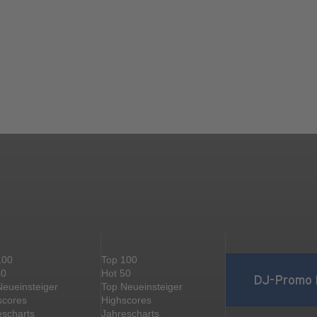
100
Top 100
50
Hot 50
DJ-Promo 
Neueinsteiger
Top Neueinsteiger
scores
Highscores
escharts
Jahrescharts