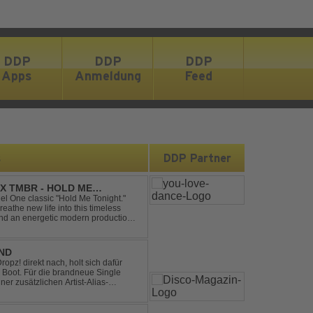
DDP
DDP
DDP
Apps
Anmeldung
Feed
s
DDP Partner
X TMBR - HOLD ME
el One classic "Hold Me Tonight."
the new life into this timeless
and an energetic modern production.
oor energy, this cover...
END
pz! direkt nach, holt sich dafür
 Boot. Für die brandneue Single
ner zusätzlichen Artist-Alias-
 war. „The End“ ist ei...