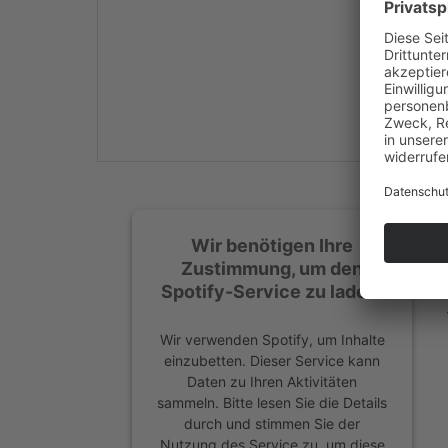
Mehr Informationen
Akzeptieren
powered by
Usercentrics
Consent Management
Platform
&
eRecht24
Wir benötigen Ihre
Zustimmung, um den
Spotify-Service zu laden!
Wir verwenden Spotify, um Inhalte
einzubetten. Dieser Service kann
Daten zu Ihren Aktivitäten
sammeln. Bitte lesen Sie die Details
durch und stimmen Sie der
Nutzung des Service zu, um diese