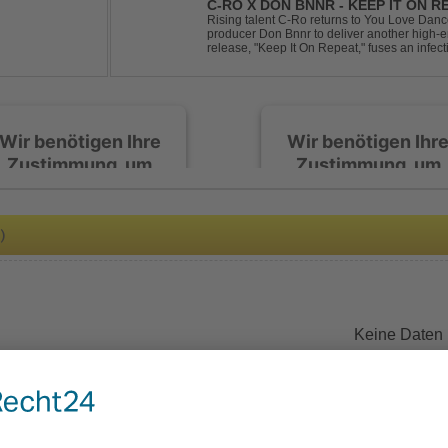
C-RO X DON BNNR - KEEP IT ON R
Rising talent C-Ro returns to You Love Danc
producer Don Bnnr to deliver another high-e
release, "Keep It On Repeat," fuses an infect
of Techno and House, creating the perfect so
Wir benötigen Ihre
Wir benötigen Ihr
Zustimmung, um
Zustimmung, um
den Spotify-
den Spotify-
Service zu laden!
Service zu laden!
)
Wir verwenden Spotify,
Wir verwenden Spotify,
um Inhalte einzubetten.
um Inhalte einzubetten.
Dieser Service kann
Dieser Service kann
Daten zu Ihren
Daten zu Ihren
Keine Daten
Aktivitäten sammeln.
Aktivitäten sammeln.
Bitte lesen Sie die Details
Bitte lesen Sie die Detail
durch und stimmen Sie
durch und stimmen Sie
der Nutzung des Service
der Nutzung des Servic
zu, um diese Inhalte
zu, um diese Inhalte
anzuzeigen.
anzuzeigen.