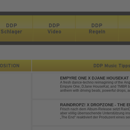
DDP
DDP
DDP
Schlager
Video
Regeln
 POSITION
DDP Music Tipp
EMPYRE ONE X DJANE HOUSEKAT 
TONIGHT
A fresh dance-techno reimagining of the Ang
Empyre One, DJane HouseKat, and TMBR brea
anthem with driving beats, powerful drops, 
Blending nostalgia with contemporary dancefl
RAINDROPZ! X DROPZONE - THE 
Frisch nach dem Album-Release setzt RainDro
aber völlig überraschende Unterstützung ins
„The End“ reaktiviert der Produzent eines sei
Projekte "DropZone", um das es jahrelang still