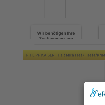
Wir benötigen Ihre
Zustimmung, um
den Spotify-
Service zu laden!
PHILIPP KAISER - Halt Mich Fest (Fiesta/KNM
Wir verwenden Spotify,
um Inhalte einzubetten.
Dieser Service kann
Daten zu Ihren
Aktivitäten sammeln.
Bitte lesen Sie die Details
durch und stimmen Sie
der Nutzung des Service
zu, um diese Inhalte
anzuzeigen.