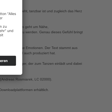
 sofort ins Ohr geht, tanzbar ist und zugleich das Herz
hren Facetten. Es geht um Nähe,
estgehalten zu werden. Genau dieses Gefühl bringt
s
odien und ehrliche Emotionen. Der Text stammt aus
 der den Titel auch produziert hat.
 moderner Schlager, der zum Tanzen einlädt und dabei
s" (Andreas Rosmiarek, LC 02000).
Downloadplattformen erhältlich.