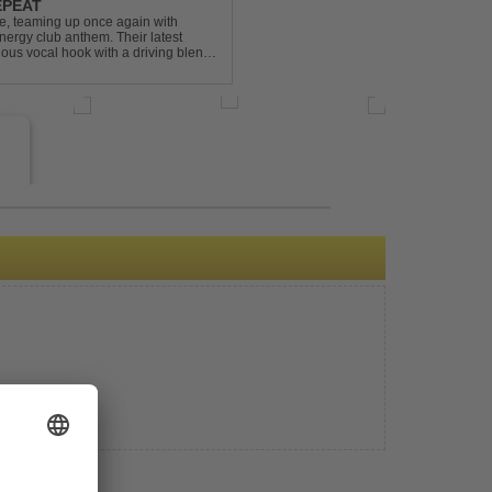
EPEAT
e, teaming up once again with
nergy club anthem. Their latest
ious vocal hook with a driving blend
undtrack for peak-tim...
e
s
e