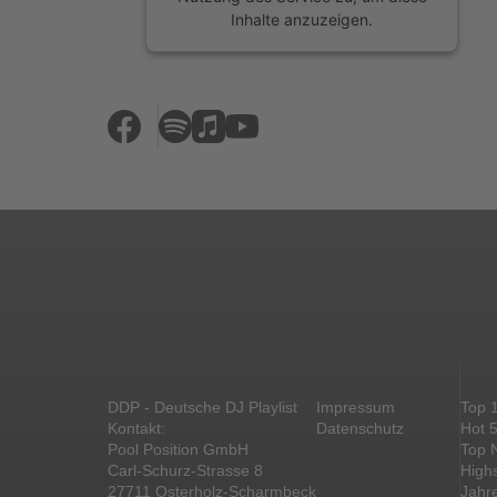
Inhalte anzuzeigen.
Mehr Informationen
Akzeptieren
powered by
Usercentrics Consent
Management Platform
&
eRecht24
DDP - Deutsche DJ Playlist
Impressum
Top 
Kontakt:
Datenschutz
Hot 
Pool Position GmbH
Top 
Carl-Schurz-Strasse 8
High
27711 Osterholz-Scharmbeck
Jahr