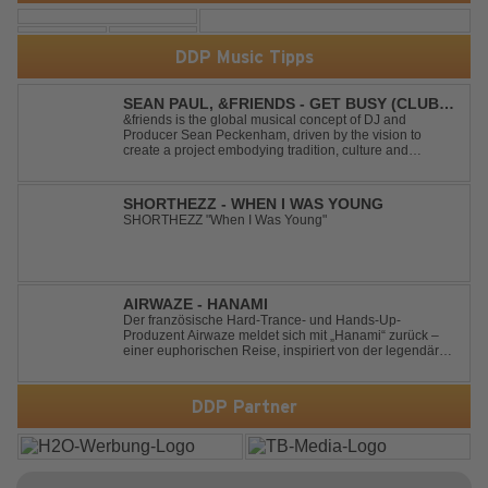
DDP Music Tipps
SEAN PAUL, &FRIENDS - GET BUSY (CLUB
MIX)
&friends is the global musical concept of DJ and
Producer Sean Peckenham, driven by the vision to
create a project embodying tradition, culture and
community. His new track “Get Busy (Club Mix)
alongside the Jamaican dancehall singer and rapper
Sean Paul, has taken this early 2000s hit to a who...
SHORTHEZZ - WHEN I WAS YOUNG
SHORTHEZZ "When I Was Young"
AIRWAZE - HANAMI
Der französische Hard-Trance- und Hands-Up-
Produzent Airwaze meldet sich mit „Hanami“ zurück –
einer euphorischen Reise, inspiriert von der legendären
japanischen Kirschblütenzeit. Durch die Kombination
aus mitreißenden Melodien, energiegeladenen
Rhythmen und emotionalen Vocals fängt der Track ...
DDP Partner