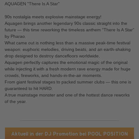
AQUAGEN "There Is A Star"
90s nostalgia meets explosive mainstage energy!
Aquagen brings another legendary 90s classic straight into the
future — this time reworking the timeless anthem “There Is A Star”
by Pharao.
What came out is nothing less than a massive peak-time festival
weapon: euphoric melodies, driving beats, and an earth-shaking
drop designed to destroy dancefloors worldwide.
Aquagen perfectly captures the emotional magic of the original
while injecting it with a fresh modern rave energy made for huge
crowds, fireworks, and hands-in-the-air moments.
From giant festival stages to packed summer clubs — this one is
guaranteed to hit HARD.
A true mainstage monster and one of the hottest dance reworks
of the year.
Aktuell in der DJ Promotion bei POOL POSITION