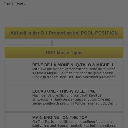
“hart” feiert.
Aktuell in der DJ Promotion bei POOL POSITION
DDP Music Tipps
RENÉ DE LA MONÉ & IQ-TALO & MIGUELL
SANTOZZ - TAKE ME HIGHER
Mit “Take me higher” veröffentlichen René de la Moné,
IQ Talo & Miguell Santozz ihre nächste gemeinsame
Single in diesem Jahr. Der Track verbindet pulsierenden
Afro-House-Elemente mit treibenden Deep-House-
Grooves zu einem sinnlich atmosphärischen
Musikerlebnis. Hypnotische Percussions verschm...
LUCAS ONE - THIS WHOLE TIME
Nach der Veröffentlichung von „You“ kehrt der
schwedische Hard-Dance-Künstler Lucas One mit
seiner zweiten Single „This Whole Time“ zurück. Der
Track verbindet emotionale Texte mit der kraftvollen
Energie des Hard Dance und erzählt eine Geschichte
von Reue, Liebeskummer und der Erkenntnis des w...
MAIN ENGINE - ON THE TOP
On The Top is an uplifting trance anthem featuring a
captivating and dramatic melody that builds emotional