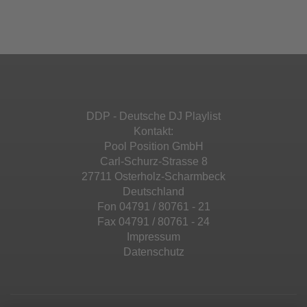
Ihren Aktivitäten sammeln. Bitte lesen Sie die
Mehr Informationen
powered by
Usercentrics Consent
Details durch und stimmen Sie der Nutzung
Management Platform
&
eRecht24
des Service zu, um diese Inhalte anzuzeigen.
Akzeptieren
Mehr Informationen
powered by
Usercentrics Consent
Management Platform
&
eRecht24
Akzeptieren
DDP - Deutsche DJ Playlist
powered by
Usercentrics Consent
Kontakt:
Management Platform
&
eRecht24
Pool Position GmbH
Carl-Schurz-Strasse 8
27711 Osterholz-Scharmbeck
Deutschland
Fon 04791 / 80761 - 21
Fax 04791 / 80761 - 24
Impressum
Datenschutz