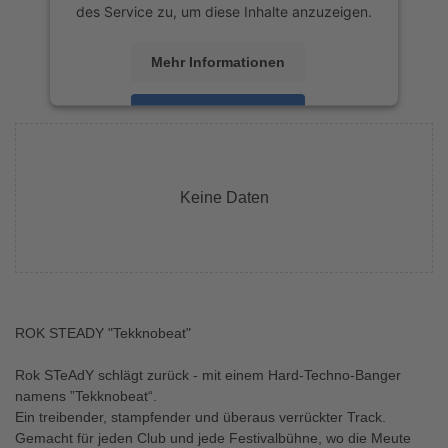
des Service zu, um diese Inhalte anzuzeigen.
Mehr Informationen
Akzeptieren
powered by
Usercentrics Consent
Management Platform
&
eRecht24
Keine Daten
ROK STEADY "Tekknobeat"
Rok STeAdY schlägt zurück - mit einem Hard-Techno-Banger
namens ”Tekknobeat“.
Ein treibender, stampfender und überaus verrückter Track.
Gemacht für jeden Club und jede Festivalbühne, wo die Meute