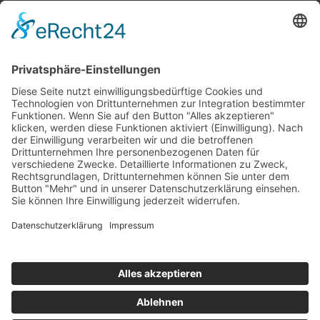
Top 100
Hot 50
Top Neueinsteiger
Highscores
Jahrescharts
Top 100
Hot 50
Top Neueinsteiger
Highscores
Jahrescharts
DJ-Promo buchen