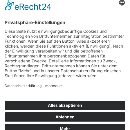
Top 100
Hot 50
Top Neueinsteiger
Highscores
Jahrescharts
Top 100
Hot 50
Top Neueinsteiger
Highscores
Jahrescharts
DJ-Promo buchen