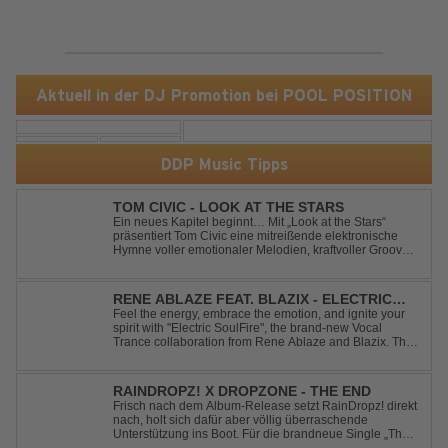
Aktuell in der DJ Promotion bei POOL POSITION
DDP Music Tipps
TOM CIVIC - LOOK AT THE STARS
Ein neues Kapitel beginnt… Mit „Look at the Stars“
präsentiert Tom Civic eine mitreißende elektronische
Hymne voller emotionaler Melodien, kraftvoller Grooves
und dem Gefühl, über das Gewöhnliche
hinauszublicken. Bekannt für seine einzigartige
Verbindung aus Dance, House und elektronische...
RENE ABLAZE FEAT. BLAZIX - ELECTRIC
SOULFIRE
Feel the energy, embrace the emotion, and ignite your
spirit with "Electric SoulFire", the brand-new Vocal
Trance collaboration from Rene Ablaze and Blazix. This
release delivers two unique journeys through the world
of uplifting melodies and powerful vocals. Classic
Uplifting Vocal Trance me...
RAINDROPZ! X DROPZONE - THE END
Frisch nach dem Album-Release setzt RainDropz! direkt
nach, holt sich dafür aber völlig überraschende
Unterstützung ins Boot. Für die brandneue Single „The