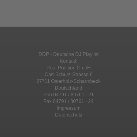
Ihren Aktivitäten sammeln. Bitte lesen Sie die
Mehr Informationen
powered by
Usercentrics Consent
Details durch und stimmen Sie der Nutzung
Management Platform
&
eRecht24
des Service zu, um diese Inhalte anzuzeigen.
Akzeptieren
Mehr Informationen
powered by
Usercentrics Consent
Management Platform
&
eRecht24
Akzeptieren
DDP - Deutsche DJ Playlist
powered by
Usercentrics Consent
Kontakt:
Management Platform
&
eRecht24
Pool Position GmbH
Carl-Schurz-Strasse 8
27711 Osterholz-Scharmbeck
Deutschland
Fon 04791 / 80761 - 21
Fax 04791 / 80761 - 24
Impressum
Datenschutz