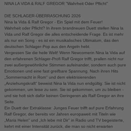
NINA LA VIDA & RALF GREGOR "Wahrheit Oder Pflicht"
DIE SCHLAGER-ÜBERRASCHUNG 2026
Nina la Vida & Ralf Gregor - Ein Spiel mit dem Feuer!
Wahrheit oder Pflicht? In ihrem brandneuen Duett stellen Nina la
Vida und Ralf Gregor die alles entscheidende Frage. Es ist mehr
als nur ein Song - es ist ein musikalisches Ultimatum, das den
deutschen Schlager-Pop aus den Angeln hebt.
Vergessen Sie die heile Welt! Wenn Newcomerin Nina la Vida auf
den erfahrenen Schlager-Profi Ralf Gregor trifft, prallen nicht nur
zwei außergewöhnliche Stimmen aufeinander, sondern auch pure
Emotionen und eine fast greifbare Spannung. Nach ihren Hits
„Sommernacht in Rom“ und dem elektrisierenden
„Anziehungskraft“ beweist Nina la Vida nun endgültig: Sie ist nicht
gekommen, um leise zu sein. Sie ist gekommen, um zu bleiben -
und sie holt sich dafür keinen Geringeren als Ralf Gregor an ihre
Seite.
Ein Duett der Extraklasse: Junges Feuer trifft auf pure Erfahrung
Ralf Gregor, der bereits vor Jahren europaweit mit Titeln wie
„Maria Helen“ und „Ich lebe mit Dir“ in Radio und TV begeisterte,
kehrt mit einer Intensität zurück, die man so nicht erwarten