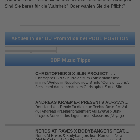
Sind Sie bereit für die Wahrheit? Oder wählen Sie die Pflicht?
Aktuell in der DJ Promotion bei POOL POSITION
DDP Music Tipps
CHRISTOPHER S X SLIN PROJECT -
CONSTELLATIONS
Christopher S & Slin Project turn coffee stains into
infinite Worlds in Nostalgic new Single "Constellations".
Acclaimed dance producers Christopher S and Slin
Project have joined forces once again to deliver their
highly anticipated new single, "Constellations." Moving
away from standard club ...
ANDREAS KRAEMER PRESENTS AURAWAVE
X JUNK PROJECT - VOYAGE VOYAGE
Der HandsUp-Remix für die neue TechnoBase.FM Vol.
46! Andreas Kraemer präsentiert AuraWave x Junk
(TIMSTER & NINTH REMIX)
Projects Version des legendären Klassikers „Voyage
Voyage“ im energiegeladenen HandsUp-Remix von
Timster & Ninth. Das HandsUp-Duo aus Nordrhein-
Westfalen verwandelt den zeitlosen Song mit druckvoll...
NERDS AT RAVES X BODYBANGERS FEAT.
RAMORI - NEW DIVIDE
Nerds At Raves & Bodybangers feat. Ramori – New