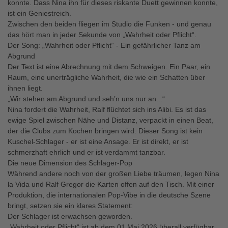
konnte. Dass Nina ihn für dieses riskante Duett gewinnen konnte,
ist ein Geniestreich.
Zwischen den beiden fliegen im Studio die Funken - und genau
das hört man in jeder Sekunde von „Wahrheit oder Pflicht“.
Der Song: „Wahrheit oder Pflicht“ - Ein gefährlicher Tanz am
Abgrund
Der Text ist eine Abrechnung mit dem Schweigen. Ein Paar, ein
Raum, eine unerträgliche Wahrheit, die wie ein Schatten über
ihnen liegt.
„Wir stehen am Abgrund und seh’n uns nur an...“
Nina fordert die Wahrheit, Ralf flüchtet sich ins Alibi. Es ist das
ewige Spiel zwischen Nähe und Distanz, verpackt in einen Beat,
der die Clubs zum Kochen bringen wird. Dieser Song ist kein
Kuschel-Schlager - er ist eine Ansage. Er ist direkt, er ist
schmerzhaft ehrlich und er ist verdammt tanzbar.
Die neue Dimension des Schlager-Pop
Während andere noch von der großen Liebe träumen, legen Nina
la Vida und Ralf Gregor die Karten offen auf den Tisch. Mit einer
Produktion, die internationalen Pop-Vibe in die deutsche Szene
bringt, setzen sie ein klares Statement:
Der Schlager ist erwachsen geworden.
„Wahrheit oder Pflicht“ ist ab dem 01.Mai 2026 überall verfügbar.