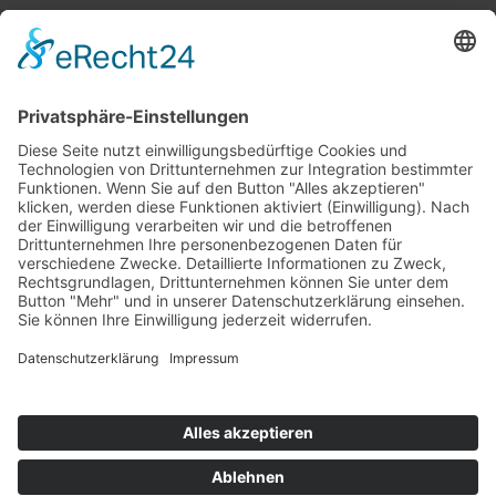
Top 100
Hot 50
Top Neueinsteiger
Highscores
Jahrescharts
Top 100
Hot 50
Top Neueinsteiger
Highscores
Jahrescharts
DJ-Promo buchen