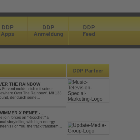
DDP
DDP
DDP
Apps
Anmeldung
Feed
s
DDP Partner
VER THE RAINBOW
Fervent meldet sich mit seiner
omewhere Over The Rainbow“. Mit 133
ound, der durch seine
mik überzeugt. Kraftvolle, zugleich
IMMER X RENEE -
join forces on "Ricochet," a
al storytelling with high-energy
steen's For You, the track transforms
experience. Crafted by...