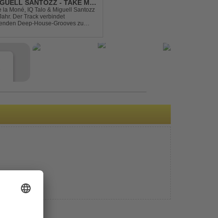
IGUELL SANTOZZ - TAKE ME
e la Moné, IQ Talo & Miguell Santozz
rbindet
ibenden Deep-House-Grooves zu
nis. Hypnotische Percussions
e
s
e