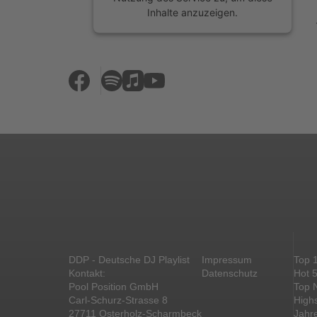
Inhalte anzuzeigen.
Mehr Informationen
Akzeptieren
powered by
Usercentrics Consent
Management Platform
&
eRecht24
DDP - Deutsche DJ Playlist
Impressum
Top 
Kontakt:
Datenschutz
Hot 
Pool Position GmbH
Top 
Carl-Schurz-Strasse 8
High
27711 Osterholz-Scharmbeck
Jahr