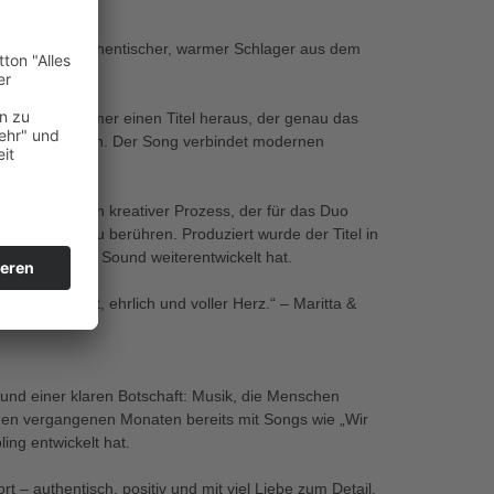
Herz“ – ein authentischer, warmer Schlager aus dem
lich zum Sommer einen Titel heraus, der genau das
echte Emotionen. Der Song verbindet modernen
s
rfeiertage – ein kreativer Prozess, der für das Duo
h, Menschen zu berühren. Produziert wurde der Titel in
itta & Marcel Sound weiterentwickelt hat.
rtag – leicht, ehrlich und voller Herz.“ – Maritta &
k und einer klaren Botschaft: Musik, die Menschen
 den vergangenen Monaten bereits mit Songs wie „Wir
ing entwickelt hat.
 – authentisch, positiv und mit viel Liebe zum Detail.