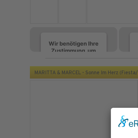
Wir benötigen Ihre
Zustimmung, um
den Spotify-
Service zu laden!
MARITTA & MARCEL - Sonne Im Herz (Fiesta
Wir verwenden Spotify,
um Inhalte einzubetten.
Dieser Service kann
Daten zu Ihren
Aktivitäten sammeln.
Bitte lesen Sie die Details
durch und stimmen Sie
der Nutzung des Service
zu, um diese Inhalte
anzuzeigen.