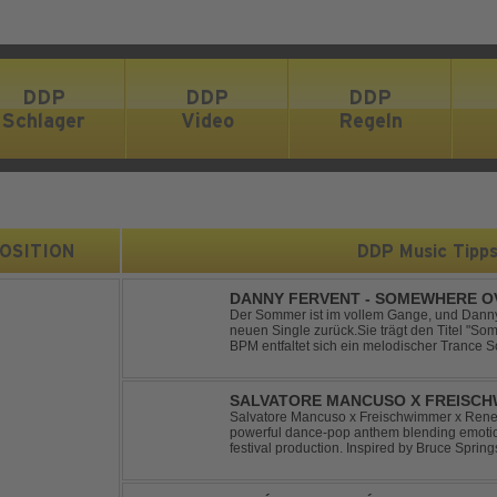
DDP
DDP
DDP
Schlager
Video
Regeln
 POSITION
DDP Music Tipp
DANNY FERVENT - SOMEWHERE O
Der Sommer ist im vollem Gange, und Danny 
neuen Single zurück.Sie trägt den Titel "S
BPM entfaltet sich ein melodischer Trance S
atmosphärische Dichte und mitreißende Dyna
g...
SALVATORE MANCUSO X FREISCHW
RICOCHET
Salvatore Mancuso x Freischwimmer x Renee 
powerful dance-pop anthem blending emotion
festival production. Inspired by Bruce Spring
a timeless theme into a fresh, modern dance 