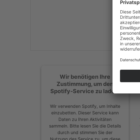
Mehr Informationen
Akzeptieren
powered by
Usercentrics
Consent Management
Platform
&
eRecht24
Wir benötigen Ihre
Zustimmung, um den
Spotify-Service zu laden!
Wir verwenden Spotify, um Inhalte
einzubetten. Dieser Service kann
Daten zu Ihren Aktivitäten
sammeln. Bitte lesen Sie die Details
durch und stimmen Sie der
Nutzung des Service zu, um diese