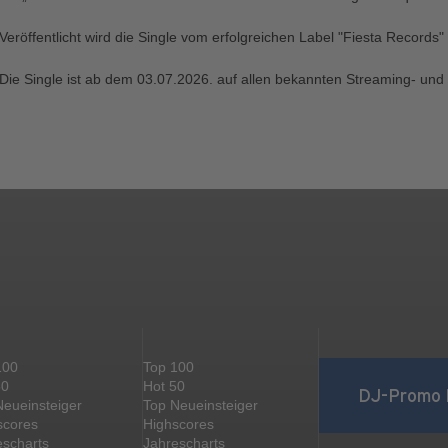
Veröffentlicht wird die Single vom erfolgreichen Label "Fiesta Record
Die Single ist ab dem 03.07.2026. auf allen bekannten Streaming- und 
100
Top 100
50
Hot 50
DJ-Promo 
Neueinsteiger
Top Neueinsteiger
scores
Highscores
escharts
Jahrescharts