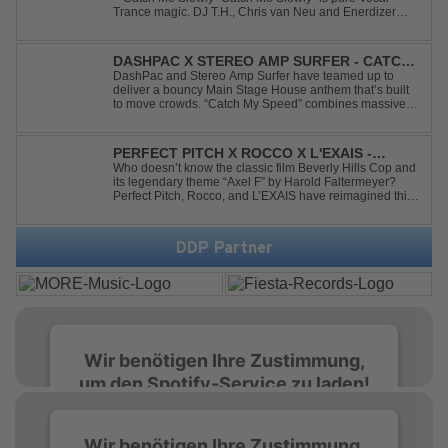
Trance magic. DJ T.H., Chris van Neu and Enerdizer
create an uplifting journey filled with emotional
melodies, euphoric energy and that unmistakable
Balearic Ibiza trance vibe. At the hear...
DASHPAC X STEREO AMP SURFER - CATCH
MY SPEED
DashPac and Stereo Amp Surfer have teamed up to
deliver a bouncy Main Stage House anthem that’s built
to move crowds. “Catch My Speed” combines massive
lead sounds, pumping basslines, and infectious energy
into one festival-ready package. Packed with peak-time
vibes and unstoppable momentum, th...
PERFECT PITCH X ROCCO X L'EXAIS -
DANCING ON FIRE
Who doesn’t know the classic film Beverly Hills Cop and
its legendary theme “Axel F” by Harold Faltermeyer?
Perfect Pitch, Rocco, and L’EXAIS have reimagined this
timeless classic with a fresh, modern approach.
Featuring an original vocal hook and a contemporary
production style, they respectf...
DDP Partner
Wir benötigen Ihre Zustimmung,
um den Spotify-Service zu laden!
Wir verwenden Spotify, um Inhalte
Wir benötigen Ihre Zustimmung,