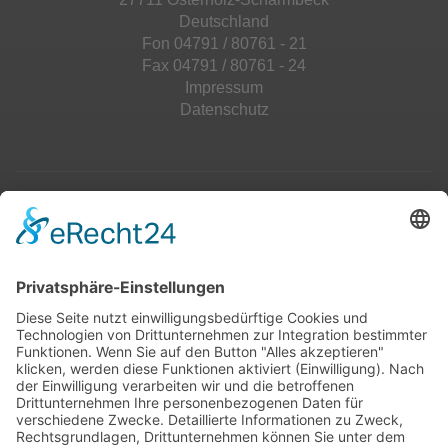
Deutschland
Fon 04791 / 80761 - 21
Fax 04791 / 80761 - 24
Impressum
Datenschutz
Top 100
Hot 50
Top Neueinsteiger
Highscores
Jahrescharts
Top 100
Hot 50
Top Neueinsteiger