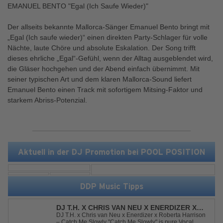
EMANUEL BENTO "Egal (Ich Saufe Wieder)"
Der allseits bekannte Mallorca-Sänger Emanuel Bento bringt mit
„Egal (Ich saufe wieder)“ einen direkten Party-Schlager für volle
Nächte, laute Chöre und absolute Eskalation. Der Song trifft
dieses ehrliche „Egal“-Gefühl, wenn der Alltag ausgeblendet wird,
die Gläser hochgehen und der Abend einfach übernimmt. Mit
seiner typischen Art und dem klaren Mallorca-Sound liefert
Emanuel Bento einen Track mit sofortigem Mitsing-Faktor und
starkem Abriss-Potenzial.
Aktuell in der DJ Promotion bei POOL POSITION
DDP Music Tipps
DJ T.H. X CHRIS VAN NEU X ENERDIZER X
ROBERTA HARRISON - CATCH ME SLOWLY
DJ T.H. x Chris van Neu x Enerdizer x Roberta Harrison
– Catch Me Slowly "Catch Me Slowly" is pure Vocal