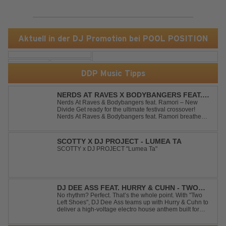
Aktuell in der DJ Promotion bei POOL POSITION
DDP Music Tipps
NERDS AT RAVES X BODYBANGERS FEAT.
RAMORI - NEW DIVIDE
Nerds At Raves & Bodybangers feat. Ramori – New
Divide Get ready for the ultimate festival crossover!
Nerds At Raves & Bodybangers feat. Ramori breathe
new life into Linkin Park's legendary anthem "New
Divide" with a massive Techno Bigroom Festival
makeover. From emotional singalong moments t...
SCOTTY X DJ PROJECT - LUMEA TA
SCOTTY x DJ PROJECT "Lumea Ta"
DJ DEE ASS FEAT. HURRY & CUHN - TWO
LEFT SHOES
No rhythm? Perfect. That’s the whole point. With "Two
Left Shoes", DJ Dee Ass teams up with Hurry & Cuhn to
deliver a high-voltage electro house anthem built for
chaotic dancefloors and unforgettable nights. Loud,
unapologetic, and irresistibly catchy, this track turns