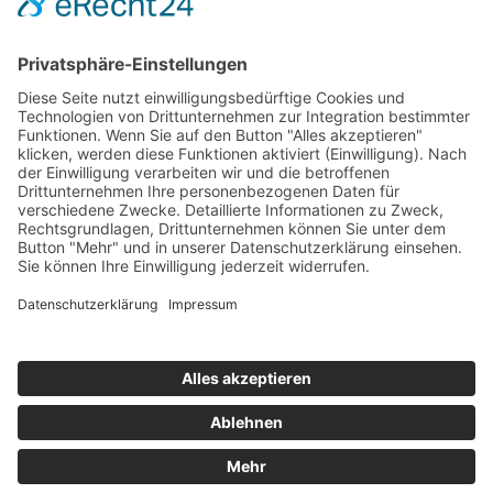
Hot 50
Top Neueinsteiger
Highscores
Jahrescharts
Top 100
Hot 50
Top Neueinsteiger
Highscores
Jahrescharts
DJ-Promo buchen