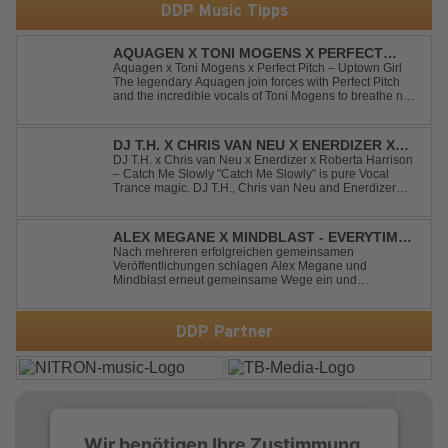
DDP Music Tipps
AQUAGEN X TONI MOGENS X PERFECT
PITCH - UPTOWN GIRL
Aquagen x Toni Mogens x Perfect Pitch – Uptown Girl
The legendary Aquagen join forces with Perfect Pitch
and the incredible vocals of Toni Mogens to breathe new
life into Billy Joel's timeless classic "Uptown Girl."
Combining a bouncy bassline and a fresh, feel-good
production, this modern da...
DJ T.H. X CHRIS VAN NEU X ENERDIZER X
ROBERTA HARRISON - CATCH ME SLOWLY
DJ T.H. x Chris van Neu x Enerdizer x Roberta Harrison
– Catch Me Slowly "Catch Me Slowly" is pure Vocal
Trance magic. DJ T.H., Chris van Neu and Enerdizer
create an uplifting journey filled with emotional
melodies, euphoric energy and that unmistakable
Balearic Ibiza trance vibe. At the hear...
ALEX MEGANE X MINDBLAST - EVERYTIME
WE TOUCH
Nach mehreren erfolgreichen gemeinsamen
Veröffentlichungen schlagen Alex Megane und
Mindblast erneut gemeinsame Wege ein und
präsentieren mit Everytime We Touch ihre neueste
Zusammenarbeit. Für ihre aktuelle Single haben sie sich
einen echten Klassiker vorgenommen: den
DDP Partner
unvergessenen Song von Ma...
Wir benötigen Ihre Zustimmung,