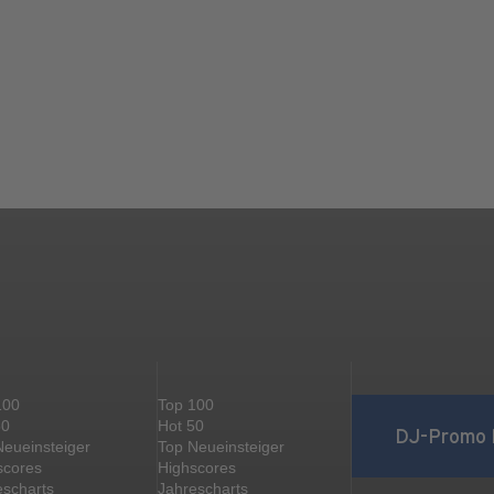
100
Top 100
50
Hot 50
DJ-Promo 
Neueinsteiger
Top Neueinsteiger
scores
Highscores
escharts
Jahrescharts