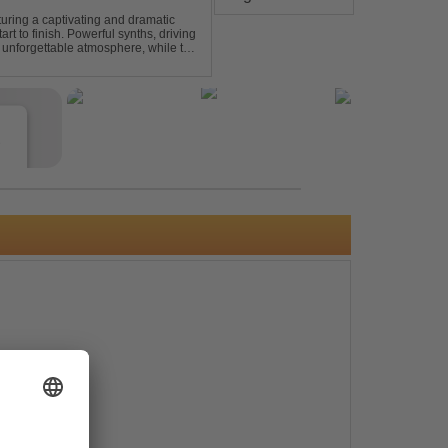
turing a captivating and dramatic
art to finish. Powerful synths, driving
 unforgettable atmosphere, while the
e euphori...
e
s
e