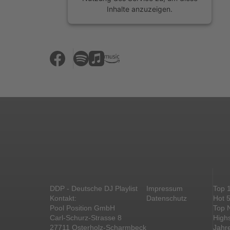
Inhalte anzuzeigen.
Mehr Informationen
Akzeptieren
powered by
Usercentrics Consent
Management Platform
&
eRecht24
DDP - Deutsche DJ Playlist
Impressum
Top 
Kontakt:
Datenschutz
Hot 
Pool Position GmbH
Top 
Carl-Schurz-Strasse 8
High
27711 Osterholz-Scharmbeck
Jahr