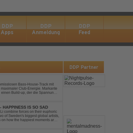
DDP
DDP
DDP
Apps
Anmeldung
Feed
s
DDP Partner
omisslosen Bass-House-Track mit
 maximaler Club-Energie. Markante
d einen Build-up, der die Spannung
ubt. Der Track hat die no...
- HAPPINESS IS SO SAD
Li combine forces on their euphoric
wo of Sweden's biggest global artists,
cts on how the happiest moments are
ck was ...