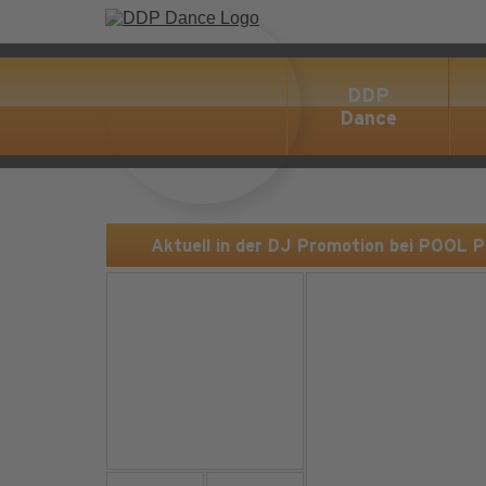
DDP
Dance
Aktuell in der DJ Promotion bei POOL