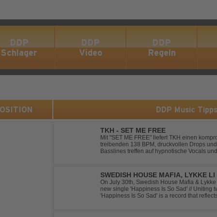
DDP
DDP
DDP
Schlager
Video
Regeln
 POSITION
DDP Music Tipp
TKH - SET ME FREE
Mit "SET ME FREE" liefert TKH einen kompr
treibenden 138 BPM, druckvollen Drops und
Basslines treffen auf hypnotische Vocals un
konsequent bis zu den Drops nach oben schra
SWEDISH HOUSE MAFIA, LYKKE LI 
On July 30th, Swedish House Mafia & Lykke 
new single 'Happiness Is So Sad' // Uniting t
'Happiness Is So Sad' is a record that refle
often the hardest to say goodbye to // The tra