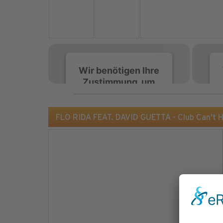
Wir benötigen Ihre
Zustimmung, um
den Spotify-
Service zu laden!
FLO RIDA FEAT. DAVID GUETTA - Club Can't H
Wir verwenden Spotify,
um Inhalte einzubetten.
Dieser Service kann
Daten zu Ihren
Aktivitäten sammeln.
Bitte lesen Sie die Details
durch und stimmen Sie
der Nutzung des Service
zu, um diese Inhalte
anzuzeigen.