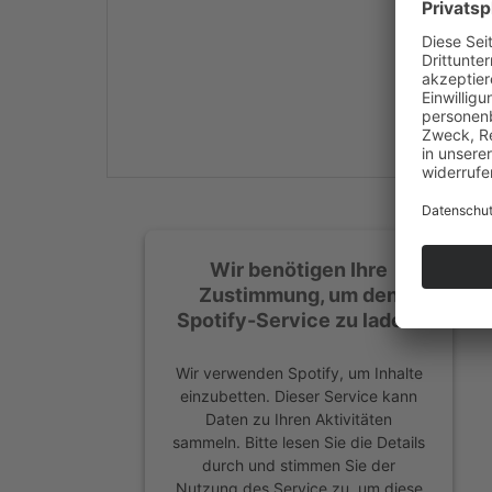
Mehr Informationen
Akzeptieren
powered by
Usercentrics
Consent Management
Platform
&
eRecht24
Wir benötigen Ihre
Zustimmung, um den
Spotify-Service zu laden!
Wir verwenden Spotify, um Inhalte
einzubetten. Dieser Service kann
Daten zu Ihren Aktivitäten
sammeln. Bitte lesen Sie die Details
durch und stimmen Sie der
Nutzung des Service zu, um diese